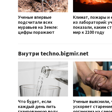
Ученые впервые
Климат, пожары и 
подсчитали всех
из лабораторий: у
муравьев на Земле:
показали, каким с
цифры поражают
мир к 2100 году
Внутри techno.bigmir.net
Что будет, если
Ученые выяснили, 
каждый день пить
ускоряет старени
газированную воду
организма на само