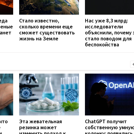
еда
Стало известно,
Нас уже 8,3 млрд:
ченые
сколько времени еще
исследователи
танет
сможет существовать
объяснили, почему 
жизнь на Земле
стало поводом для
беспокойства
что
Эта жевательная
ChatGPT получит
е
резинка может
собственную умну
м
изменить подход к
колонку: появились