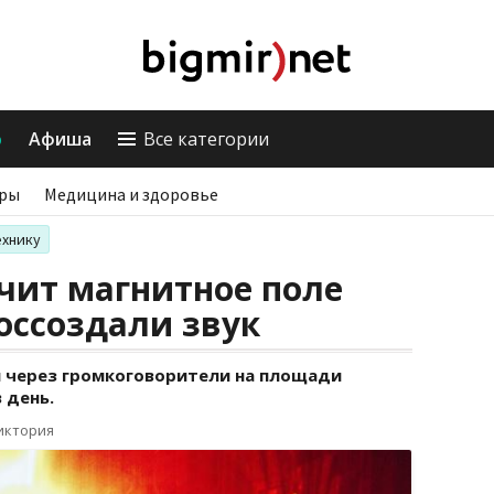
о
Афиша
Все категории
ры
Медицина и здоровье
ехнику
учит магнитное поле
оссоздали звук
 через громкоговорители на площади
 день.
иктория