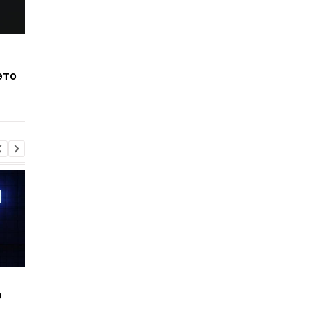
Ученые бьют тревогу:
Будущее планеты п
человечество
вопросом: как слиян
это
приближается к
континентов измен
опасной черте
климат навсегда
Шесть смартфонов за
Назван самый люби
ю
год: Nothing готовит
iPhone пользователе
самый масштабный
и это не новый флаг