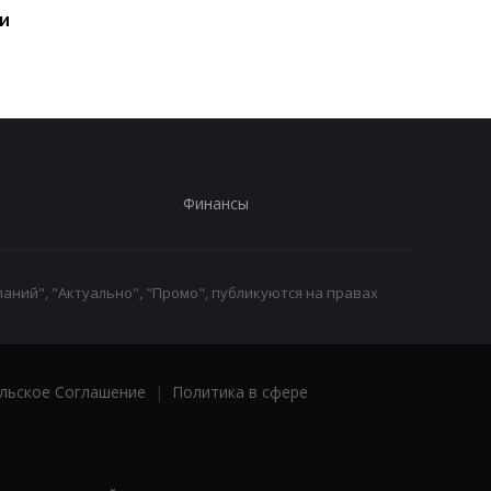
и
запуск в своей истории
Финансы
аний", "Актуально", "Промо", публикуются на правах
льское Соглашение
|
Политика в сфере