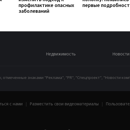
профилактике опасных
первые подробност
заболеваний
Недвижимость
Новости
 отмеченные знаками "Реклама", "PR", "Спецпроект", "Новости комп
ться с нами
|
Разместить свои видеоматериалы
|
Пользовате