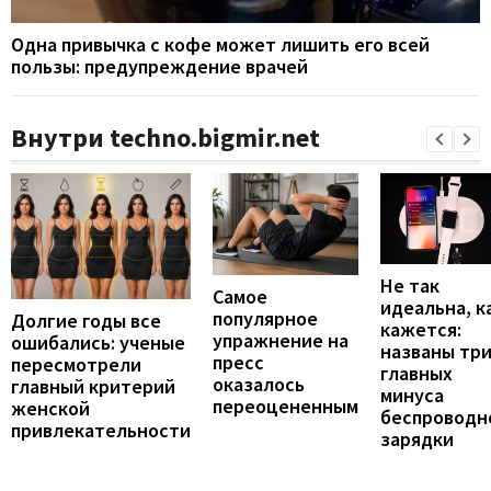
Одна привычка с кофе может лишить его всей
пользы: предупреждение врачей
Внутри techno.bigmir.net
Не так
Самое
идеальна, к
популярное
Долгие годы все
кажется:
упражнение на
ошибались: ученые
названы тр
пресс
пересмотрели
главных
оказалось
главный критерий
минуса
переоцененным
женской
беспроводн
привлекательности
зарядки