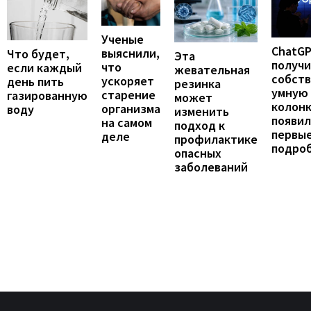
Ученые
ChatG
выяснили,
Что будет,
Эта
получ
что
если каждый
жевательная
собст
ускоряет
день пить
резинка
умную
старение
газированную
может
колонк
организма
воду
изменить
появил
на самом
подход к
первы
деле
профилактике
подро
опасных
заболеваний