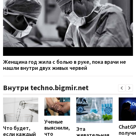
Женщина год жила с болью в руке, пока врачи не
нашли внутри двух живых червей
Внутри techno.bigmir.net
Ученые
ChatG
выяснили,
Что будет,
Эта
получ
что
если каждый
жевательная