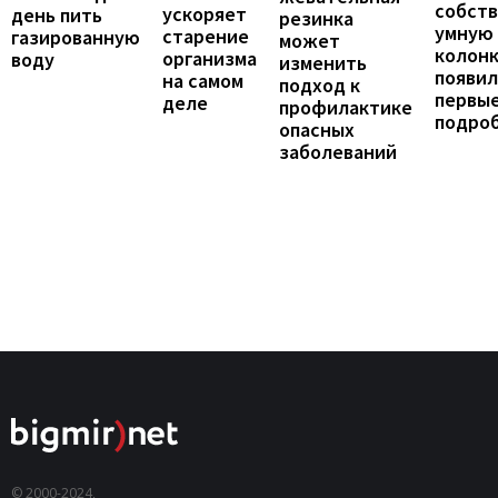
собст
ускоряет
день пить
резинка
умную
старение
газированную
может
колонк
организма
воду
изменить
появил
на самом
подход к
первы
деле
профилактике
подро
опасных
заболеваний
© 2000-2024,