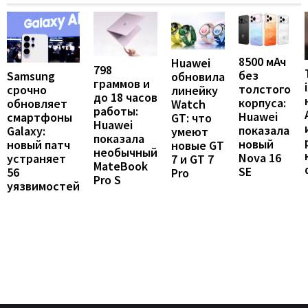
8500 мАч
Huawei
798
без
Samsung
обновила
граммов и
толстого
срочно
линейку
до 18 часов
корпуса:
обновляет
Watch
работы:
Huawei
смартфоны
GT: что
Huawei
показала
Galaxy:
умеют
показала
новый
новый патч
новые GT
необычный
Nova 16
устраняет
7 и GT 7
MateBook
SE
56
Pro
Pro S
уязвимостей