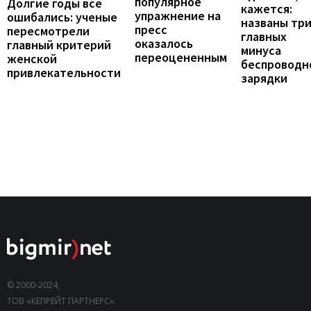
популярное
Долгие годы все
кажется:
упражнение на
ошибались: ученые
названы тр
пресс
пересмотрели
главных
оказалось
главный критерий
минуса
переоцененным
женской
беспроводн
привлекательности
зарядки
© 2000-2024,
ТОВ «КЕПРЕЙТ ПАРТНЕРС».