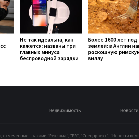
Не так идеальна, как
Более 1600 лет под
есс
кажется: названы три
землей: в Англии н
главных минуса
роскошную римску
беспроводной зарядки
виллу
Недвижимость
Новости
 отмеченные знаками "Реклама", "PR", "Спецпроект", "Новости комп