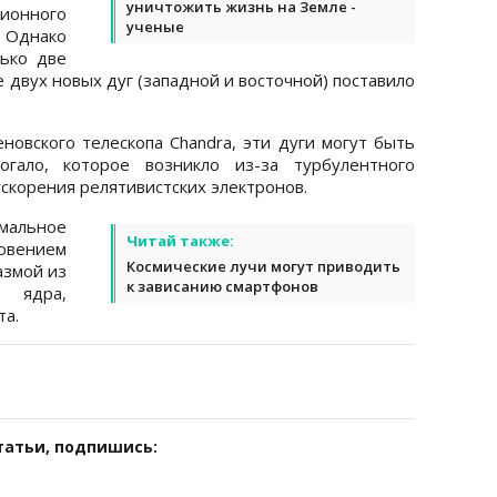
уничтожить жизнь на Земле -
нного
ученые
. Однако
ько две
е двух новых дуг (западной и восточной) поставило
новского телескопа Chandra, эти дуги могут быть
огало, которое возникло из-за турбулентного
ускорения релятивистских электронов.
мальное
Читай также:
овением
Космические лучи могут приводить
азмой из
к зависанию смартфонов
 ядра,
та.
татьи, подпишись: