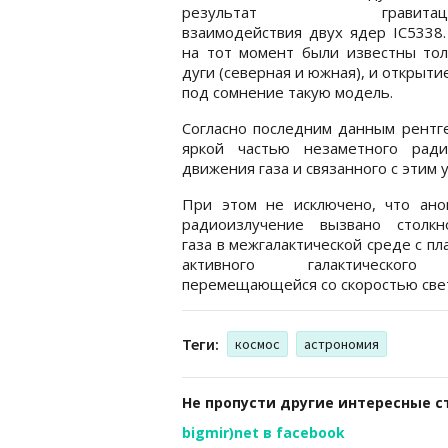
результат гравитацио
взаимодействия двух ядер IC5338
на тот момент были известны тол
дуги (северная и южная), и открыти
под сомнение такую модель.
Согласно последним данным рентге
яркой частью незаметного ради
движения газа и связанного с этим 
При этом не исключено, что ано
радиоизлучение вызвано столкн
газа в межгалактической среде с пл
активного галактического
перемещающейся со скоростью све
Теги:
космос
астрономия
Не пропусти другие интересные с
bigmir)net в facebook