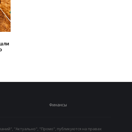
Sega превратила
Магнитные бури,
ашли
легендарные консоли в
прогноз на 6, 7, 8
ю
наручные часы: фанаты
августа: подробност
оценят
по дням
Финансы
аний", "Актуально", "Промо", публикуются на правах