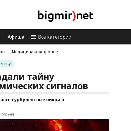
о
Афиша
Все категории
ры
Медицина и здоровье
ехнику
адали тайну
смических сигналов
ают турбулентные вихри в
ригорьев