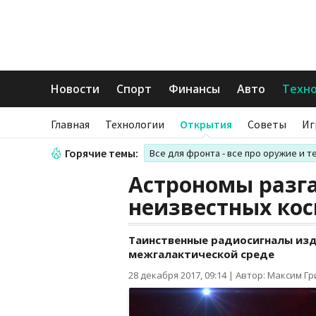
Новости
Спорт
Финансы
Авто
Техн
Главная
Технологии
Открытия
Советы
Иг
Горячие темы:
Все для фронта - все про оружие и т
Астрономы разг
неизвестных ко
Таинственные радиосигналы изд
межгалактической среде
28 декабря 2017, 09:14
|
Автор: Максим Г