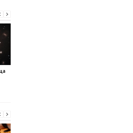
ца
LEGO анонсировала
Так выглядит сердц
гигантскую модель
Млечного Пути:
телескопа "Хаббл":
опубликован самый
более 1200 деталей
детализированный
снимок