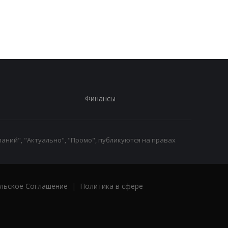
объективов Samsung
Финансы
аний", "Актуально", "Промо", публикуются на правах
льское Соглашение
|
Политика в сфере