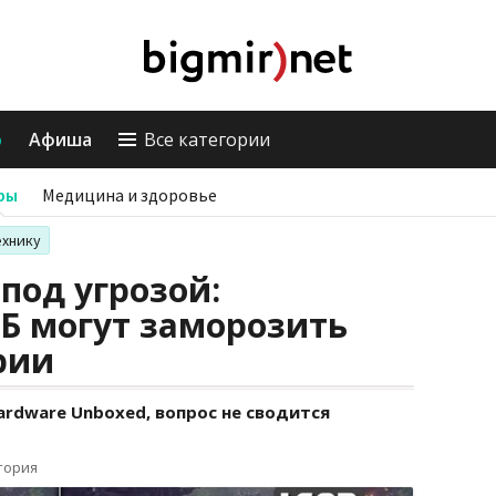
о
Афиша
Все категории
ры
Медицина и здоровье
ехнику
под угрозой:
ГБ могут заморозить
рии
ardware Unboxed, вопрос не сводится
тория