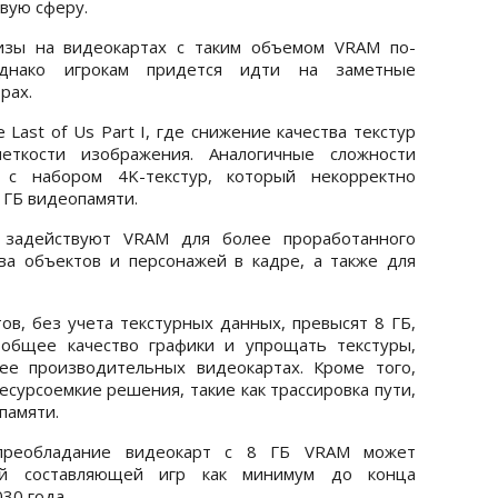
вую сферу.
изы на видеокартах с таким объемом VRAM по-
однако игрокам придется идти на заметные
рах.
Last of Us Part I, где снижение качества текстур
ткости изображения. Аналогичные сложности
с набором 4K-текстур, который некорректно
 ГБ видеопамяти.
 задействуют VRAM для более проработанного
ва объектов и персонажей в кадре, а также для
ов, без учета текстурных данных, превысят 8 ГБ,
 общее качество графики и упрощать текстуры,
ее производительных видеокартах. Кроме того,
есурсоемкие решения, такие как трассировка пути,
памяти.
преобладание видеокарт с 8 ГБ VRAM может
ной составляющей игр как минимум до конца
30 года.