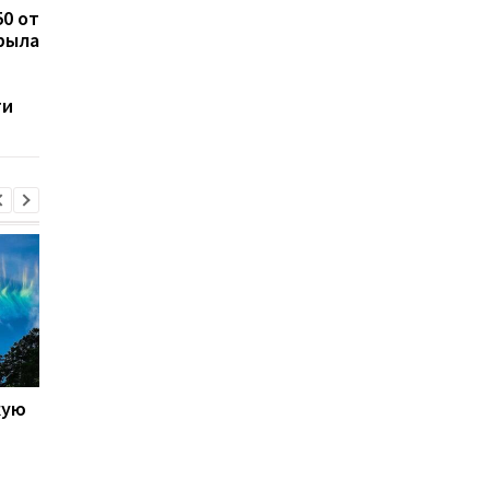
50 от
Steam устроил новую
"Цена надежды" для
рыла
распродажу после
S.T.A.L.K.E.R. 2: игрок
летнего фестиваля:
снова отправят в са
скидки достигают 90%
сердце Зоны
ти
кую
Galaxy S27 Ultra станет
Не по мощности, а п
фотографировать
любви владельцев:
иначе: инсайдер
AnTuTu выбрал лучш
раскрыл секрет новых
Android-смартфоны