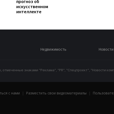
прогноз об
искусственном
интеллекте
Недвижимость
Новости
 отмеченные знаками "Реклама", "PR", "Спецпроект", "Новости комп
ться с нами
|
Разместить свои видеоматериалы
|
Пользовате