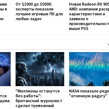
ами
От $1000 до $5000:
Новая Radeon RX 90
ры в
эксперты показали
AMD: компания раск
лучшие игровые ПК для
характеристики и
ую
любых задач
заявила о
производительнос
выше PS5
"Миллионы останутся
NASA показало ред
тся
без работы":
"огненную радугу"
шума:
британский журналист
сделал тревожный