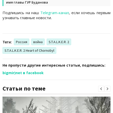
имя главы ГУР Буданова
Подпишись на наш
Telegram-канал
, если хочешь первым
узнавать главные новости.
Теги:
Россия
война
S.T.A.L.K.E.R. 2
S.T.A.L.K.E.R. 2 Heart of Chornobyl
Не пропусти другие интересные статьи, подпишись:
bigmir)net в facebook
Статьи по теме