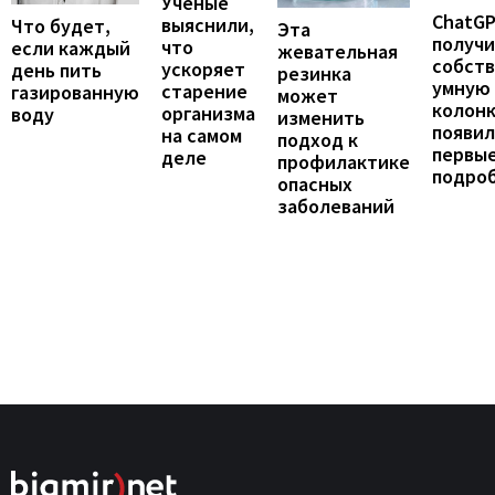
Ученые
ChatG
выяснили,
Что будет,
Эта
получ
что
если каждый
жевательная
собст
ускоряет
день пить
резинка
умную
старение
газированную
может
колонк
организма
воду
изменить
появил
на самом
подход к
первы
деле
профилактике
подро
опасных
заболеваний