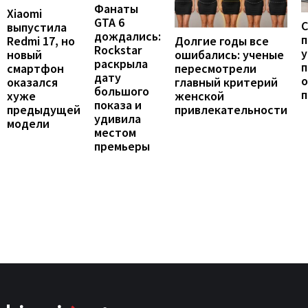
Фанаты
Xiaomi
GTA 6
С
выпустила
дождались:
п
Долгие годы все
Redmi 17, но
Rockstar
у
ошибались: ученые
новый
раскрыла
п
пересмотрели
смартфон
дату
о
главный критерий
оказался
большого
женской
хуже
показа и
привлекательности
предыдущей
удивила
модели
местом
премьеры