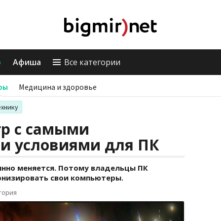
о
Афиша
Все категории
ры
Медицина и здоровье
ехнику
гр с самыми
и условиями для ПК
янно меняется. Потому владельцы ПК
рнизировать свои компьютеры.
тория