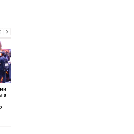
ами
Эксперты назвали
От $1000 до $5000:
ы в
OLED-мониторы,
эксперты показали
которые стоит
лучшие игровые ПК 
ю
покупать в 2026 году
любых задач