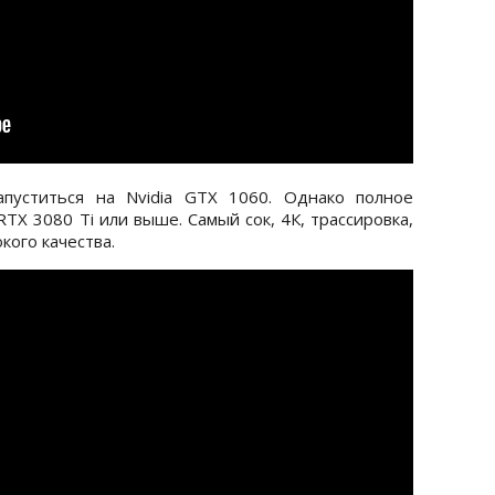
апуститься на Nvidia GTX 1060. Однако полное
TX 3080 Ti или выше. Самый сок, 4К, трассировка,
кого качества.