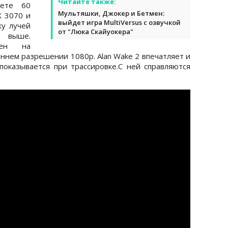
Читайте также:
аете 60
Мультяшки, Джокер и Бетмен:
X 3070 и
выйдет игра MultiVersus с озвучкой
ку лучей
от "Люка Скайуокера"
е выше.
ен на
ннем разрешении 1080р. Alan Wake 2 впечатляет и
показывается при трассировке.С ней справляются