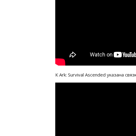
К Ark: Survival Ascended указана свя