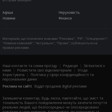
Всі права захищені.
Афіша
Нерухомість
Новини
Фінанси
Матеріали, що позначені знаками "Реклама", "PR", "Спецпроект",
"Новини компаній", "Актуально", "Промо", публікуються на
правах реклами.
Наші контакти та схема проїзду
|
Редакція
|
Зв'язатися з
нами
|
Розмістити свої відеоматеріали
|
Угода
Користувача
|
Політика у сфері конфіденційності та
персональних даних
Реклама на сайті:
Відділ продажів digital реклами
Залишаючи коментар, будь ласка, пам'ятайте, що зміст та
тональність Вашого повідомлення можуть зачіпати почуття
реальних людей, що безпосередньо чи опосередковано
пов'язані із цією новиною. Користувачі, які порушують ці