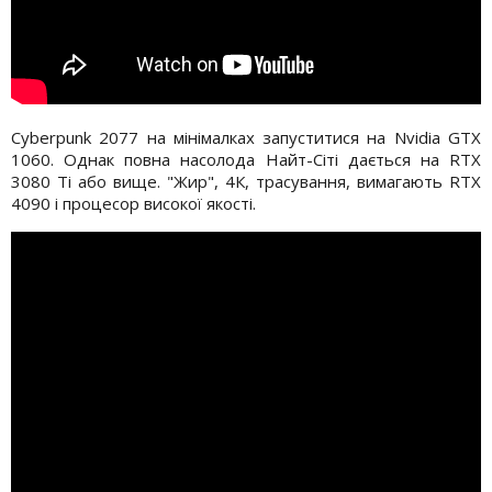
Cyberpunk 2077 на мінімалках запуститися на Nvidia GTX
1060. Однак повна насолода Найт-Сіті дається на RTX
3080 Ti або вище. "Жир", 4К, трасування, вимагають RTX
4090 і процесор високої якості.