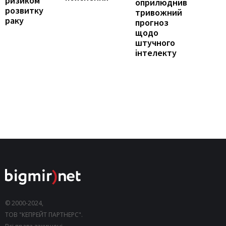
ризиком
оприлюднив
розвитку
тривожний
раку
прогноз
щодо
штучного
інтелекту
© 2000-2024,
ТОВ "КЕПРЕЙТ ПАРТНЕРС".