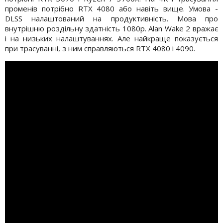
променів потрібно RTX 4080 або навіть вище. Умова -
DLSS налаштований на продуктивність. Мова про
внутрішню роздільну здатність 1080р. Alan Wake 2 вражає
і на низьких налаштуваннях. Але найкраще показується
при трасуванні, з ним справляються RTX 4080 і 4090.