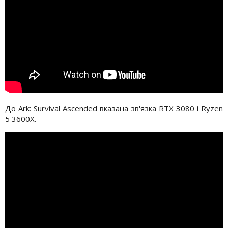
До Ark: Survival Ascended вказана зв'язка RTX 3080 і Ryzen
5 3600X.