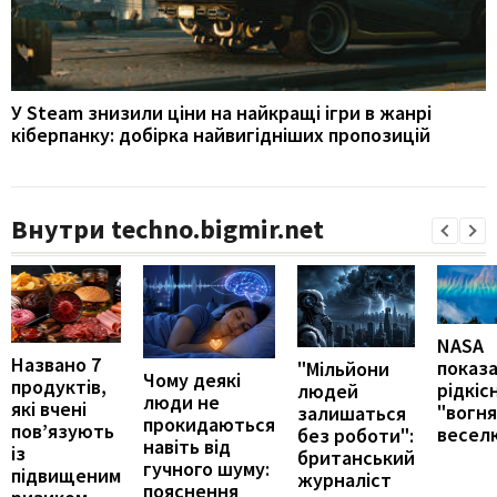
У Steam знизили ціни на найкращі ігри в жанрі
кіберпанку: добірка найвигідніших пропозицій
Внутри techno.bigmir.net
NASA
Названо 7
показ
"Мільйони
Чому деякі
продуктів,
рідкіс
людей
люди не
які вчені
"вогн
залишаться
прокидаються
пов’язують
весел
без роботи":
навіть від
із
британський
гучного шуму:
підвищеним
журналіст
пояснення