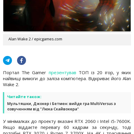
Alan Wake 2 / epicgames.com
Портал The Gamer
презентував
ТОП із 20 ігор, у яких
найвищі вимоги до заліза комп'ютера. Відкриває його Alan
Wake 2.
Читайте також:
Мультяшки, Джокер і Бетмен: вийде гра MultiVersus з
озвученням від "Люка Скайвокера"
У мінімалках до проекту вказані RTX 2060 і Intel i5-7600K.
Якщо віддаєте перевагу 60 кадрам за секунду, тоді
потрібні RTX 3070 і Ryzen 7 3700X. На 4К і трасування