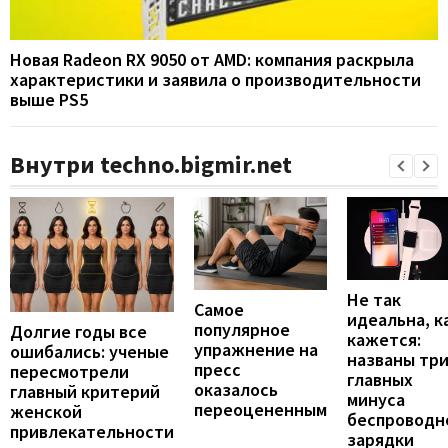
Новая Radeon RX 9050 от AMD: компания раскрыла
характеристики и заявила о производительности
выше PS5
Внутри techno.bigmir.net
Не так
Самое
идеальна, к
популярное
Долгие годы все
кажется:
упражнение на
ошибались: ученые
названы тр
пресс
пересмотрели
главных
оказалось
главный критерий
минуса
переоцененным
женской
беспроводн
привлекательности
зарядки