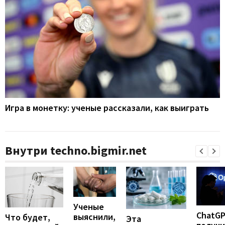
Игра в монетку: ученые рассказали, как выиграть
Внутри techno.bigmir.net
Ученые
ChatG
выяснили,
Что будет,
Эта