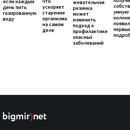
получ
что
если каждый
жевательная
собст
ускоряет
день пить
резинка
умную
старение
газированную
может
колонк
организма
воду
изменить
появил
на самом
подход к
первы
деле
профилактике
подро
опасных
заболеваний