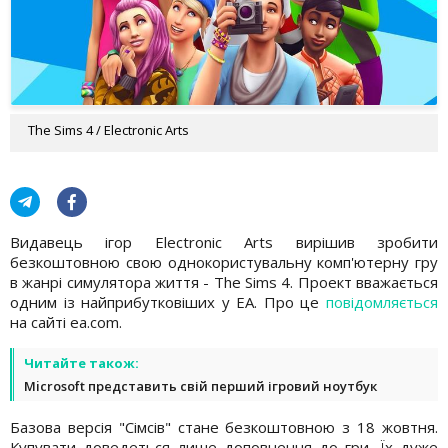
The Sims 4 / Electronic Arts
Видавець ігор Electronic Arts вирішив зробити
безкоштовною свою однокористувальну комп'ютерну гру
в жанрі симулятора життя - The Sims 4. Проект вважається
одним із найприбутковіших у ЕА. Про це
повідомляється
на сайті ea.com.
Читайте також:
Microsoft представить свій перший ігровий ноутбук
Базова версія "Сімсів" стане безкоштовною з 18 жовтня.
Купувати доведеться лише доповнення до гри. Їх дуже