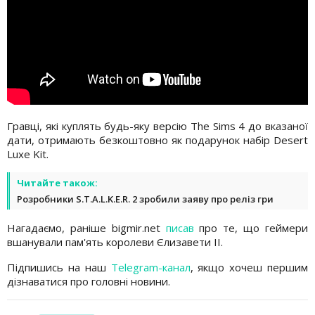
Гравці, які куплять будь-яку версію The Sims 4 до вказаної
дати, отримають безкоштовно як подарунок набір Desert
Luxe Kit.
Читайте також:
Розробники S.T.A.L.K.E.R. 2 зробили заяву про реліз гри
Нагадаємо, раніше bigmir.net
писав
про те, що геймери
вшанували пам'ять королеви Єлизавети II.
Підпишись на наш
Telegram-канал
, якщо хочеш першим
дізнаватися про головні новини.