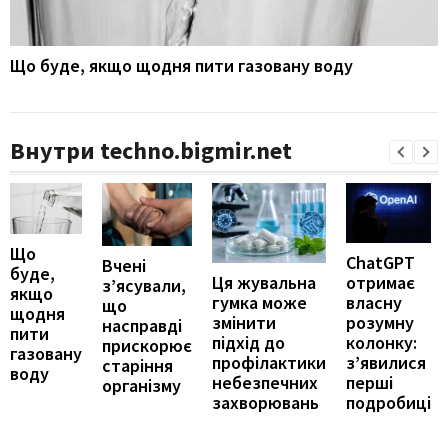
Що буде, якщо щодня пити газовану воду
Внутри techno.bigmir.net
Що
ChatGPT
Вчені
буде,
отримає
Ця жувальна
з’ясували,
якщо
власну
гумка може
що
щодня
розумну
змінити
насправді
пити
колонку:
підхід до
прискорює
газовану
з’явилися
профілактики
старіння
воду
перші
небезпечних
організму
подробиці
захворювань