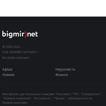
© 2000-2024,
ТОВ "КЕПРЕЙТ ПАРТНЕРС".
Всі права захищені.
Афіша
Нерухомість
Новини
Фінанси
Матеріали, що позначені знаками "Реклама", "PR", "Спецпроект",
"Новини компаній", "Актуально", "Промо", публікуються на
правах реклами.