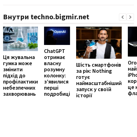
Внутри techno.bigmir.net
ChatGPT
отримає
Ця жувальна
Ог
власну
гумка може
Шість смартфонів
най
розумну
змінити
за рік: Nothing
iPh
колонку:
підхід до
готує
кор
з’явилися
профілактики
наймасштабніший
це 
перші
небезпечних
запуск у своїй
фл
подробиці
захворювань
історії