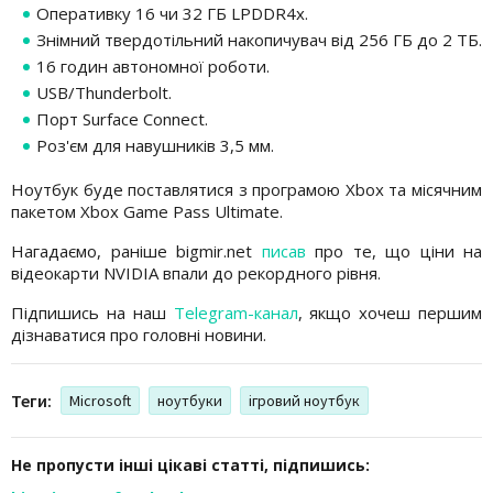
Оперативку 16 чи 32 ГБ LPDDR4x.
Знімний твердотільний накопичувач від 256 ГБ до 2 ТБ.
16 годин автономної роботи.
USB/Thunderbolt.
Порт Surface Connect.
Роз'єм для навушників 3,5 мм.
Ноутбук буде поставлятися з програмою Xbox та місячним
пакетом Xbox Game Pass Ultimate.
Нагадаємо, раніше bigmir.net
писав
про те, що ціни на
відеокарти NVIDIA впали до рекордного рівня.
Підпишись на наш
Telegram-канал
, якщо хочеш першим
дізнаватися про головні новини.
Теги:
Microsoft
ноутбуки
ігровий ноутбук
Не пропусти інші цікаві статті, підпишись: