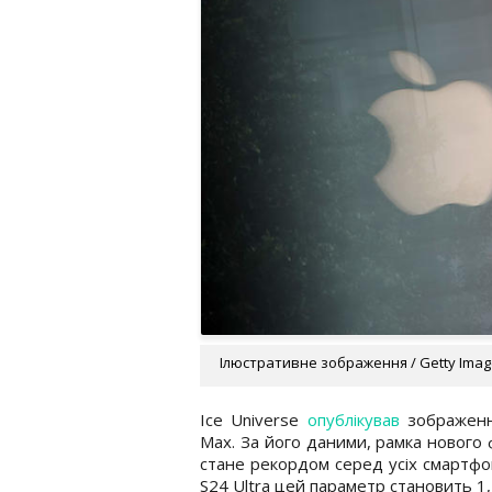
Ілюстративне зображення / Getty Ima
Ice Universe
опублікував
зображенн
Max. За його даними, рамка нового
стане рекордом серед усіх смартфон
S24 Ultra цей параметр становить 1,