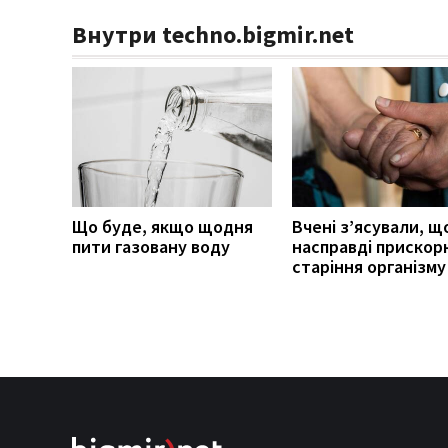
Внутри techno.bigmir.net
Що буде, якщо щодня
Вчені з’ясували, щ
пити газовану воду
насправді прискор
старіння організму