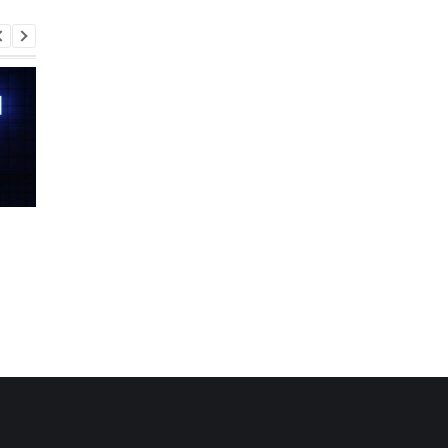
Шість смартфонів за рік:
Оголошено
Nothing готує
найулюбленіший iPh
наймасштабніший
серед користувачів, 
запуск у своїй історії
не новий флагман