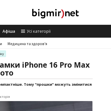
Афіша
Усі категорії
ри
Медицина та здоров'я
іку
амки iPhone 16 Pro Max
фото
омпактніше. Тому "прошки" можуть змінитися
кторія