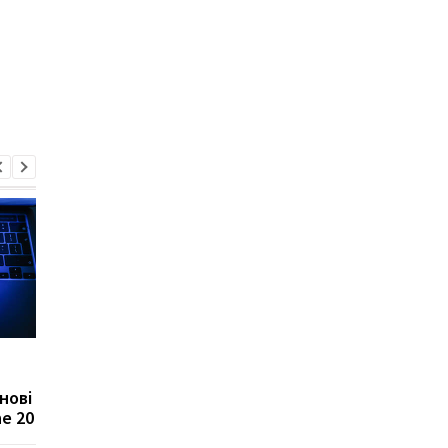
Apple готує
Покупцям доведетьс
несподіваний гаджет
почекати: Apple
нові
для спортсменів
затримує поставки
e 20
MacBook Air на базі M