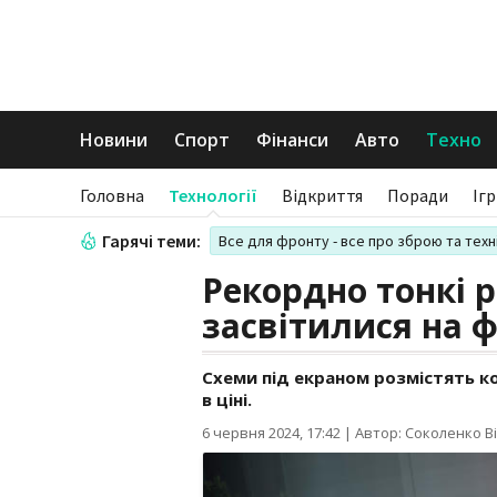
Новини
Спорт
Фінанси
Авто
Техно
Головна
Технології
Відкриття
Поради
Іг
Гарячі теми:
Все для фронту - все про зброю та техн
Рекордно тонкі р
засвітилися на 
Схеми під екраном розмістять к
в ціні.
6 червня 2024, 17:42
|
Автор: Соколенко Ві