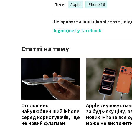
Теги:
Apple
iPhone 16
Не пропусти інші цікаві статті, пі
bigmir)net у facebook
Статті на тему
Оголошено
Apple скуповує пам
найулюбленіший iPhone
за будь-яку ціну, а
серед користувачів, і це
нових iPhone все 
не новий флагман
може не вистачит