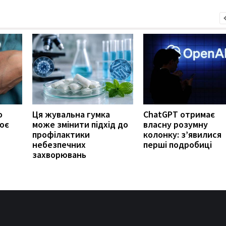
о
Ця жувальна гумка
ChatGPT отримає
ює
може змінити підхід до
власну розумну
профілактики
колонку: з’явилися
небезпечних
перші подробиці
захворювань