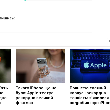
дпишись:
'ять
Такого iPhone ще не
Повністю скляний
ле
було: Apple тестує
корпус і рекордна
одно
рекордно великий
тонкість: з’явилися 
и
флагман
подробиці про iPhon