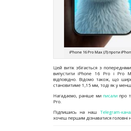
iPhone 16 Pro Max (Л) проти iPhon
Цей витік збігається з попереднім
випустити iPhone 16 Pro і Pro M
відповідно. Відомо також, що шир
становитиме 1,15 мм, тоді як у менш
Нагадаємо, раніше ми
писали
про т
Pro.
Підпишись на наш
Telegram-кана
хочеш першим дізнаватися головні 