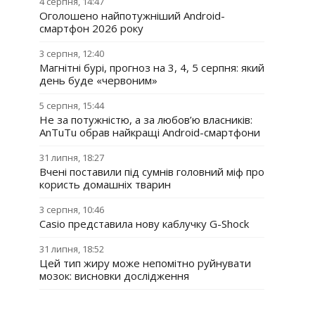
4 серпня, 14:47
Оголошено найпотужніший Android-
смартфон 2026 року
3 серпня, 12:40
Магнітні бурі, прогноз на 3, 4, 5 серпня: який
день буде «червоним»
5 серпня, 15:44
Не за потужністю, а за любов’ю власників:
AnTuTu обрав найкращі Android-смартфони
31 липня, 18:27
Вчені поставили під сумнів головний міф про
користь домашніх тварин
3 серпня, 10:46
Casio представила нову каблучку G-Shock
31 липня, 18:52
Цей тип жиру може непомітно руйнувати
мозок: висновки дослідження