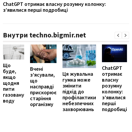
ChatGPT отримає власну розумну колонку:
з’явилися перші подробиці
Внутри techno.bigmir.net
Що
ChatGPT
Вчені
буде,
отримає
Ця жувальна
з’ясували,
якщо
власну
гумка може
що
щодня
розумну
змінити
насправді
пити
колонку:
підхід до
прискорює
газовану
з’явилися
профілактики
старіння
воду
перші
небезпечних
організму
подробиці
захворювань