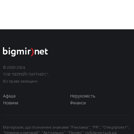
© 2000-2024,
ТОВ "КЕПРЕЙТ ПАРТНЕРС".
Всі права захищені.
Афіша
Нерухомість
Новини
Фінанси
Матеріали, що позначені знаками "Реклама", "PR", "Спецпроект",
"Новини компаній", "Актуально", "Промо", публікуються на