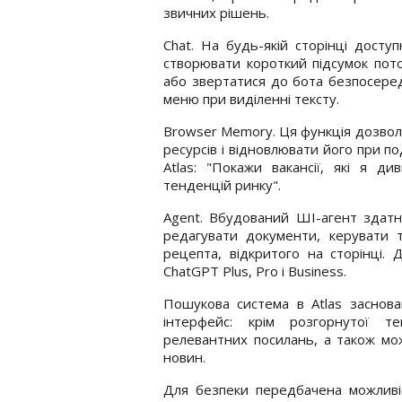
звичних рішень.
Chat. На будь-якій сторінці дост
створювати короткий підсумок пото
або звертатися до бота безпосеред
меню при виділенні тексту.
Browser Memory. Ця функція дозволя
ресурсів і відновлювати його при 
Atlas: "Покажи вакансії, які я д
тенденцій ринку".
Agent. Вбудований ШІ-агент здатн
редагувати документи, керувати т
рецепта, відкритого на сторінці.
ChatGPT Plus, Pro і Business.
Пошукова система в Atlas заснов
інтерфейс: крім розгорнутої те
релевантних посилань, а також м
новин.
Для безпеки передбачена можливіс