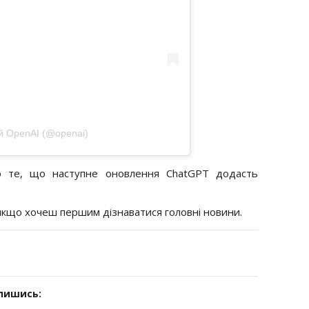
й OpenAI (@openai)
 те, що наступне оновлення ChatGPT додасть
 якщо хочеш першим дізнаватися головні новини.
дпишись: