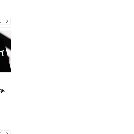
OpenAI розробляє
Ілон Маск назвав
голосового помічника
термін, коли штучни
дь
рівня "Джарвіса" з
інтелект переверши
фільму "Залізна
усе людство
людина"