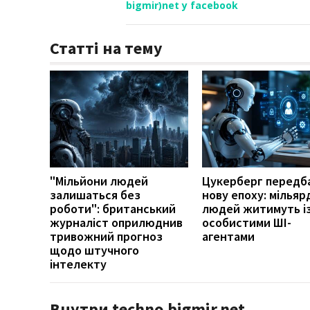
bigmir)net у facebook
Статті на тему
"Мільйони людей
Цукерберг передб
залишаться без
нову епоху: мільяр
роботи": британський
людей житимуть і
журналіст оприлюднив
особистими ШІ-
тривожний прогноз
агентами
щодо штучного
інтелекту
Внутри techno.bigmir.net