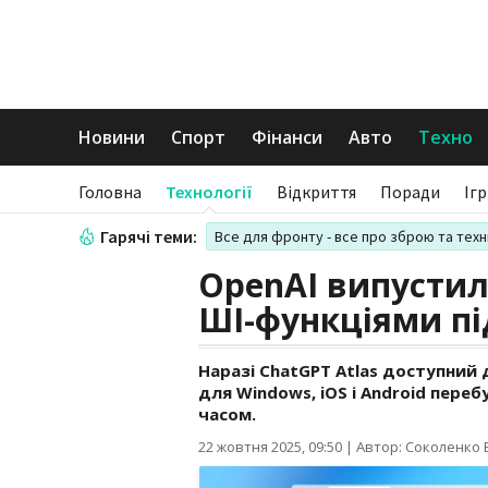
Новини
Спорт
Фінанси
Авто
Техно
Головна
Технології
Відкриття
Поради
Іг
Гарячі теми:
Все для фронту - все про зброю та техн
OpenAI випустил
ШІ-функціями пі
Наразі ChatGPT Atlas доступний 
для Windows, iOS і Android пер
часом.
22 жовтня 2025, 09:50
|
Автор: Соколенко В