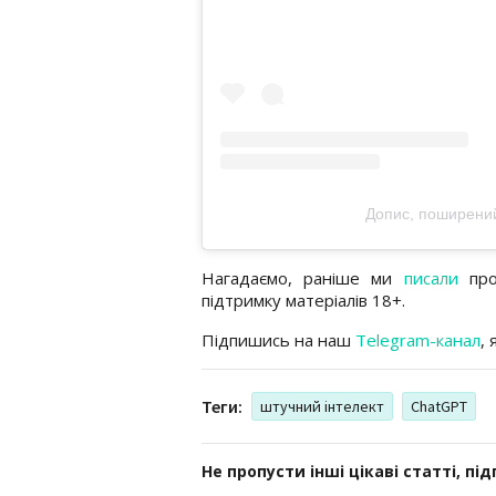
Допис, поширени
Нагадаємо, раніше ми
писали
про
підтримку матеріалів 18+.
Підпишись на наш
Telegram-канал
,
Теги:
штучний інтелект
ChatGPT
Не пропусти інші цікаві статті, пі