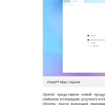
ChatGPT Atlas / OpenAI
OpenAI представила новий проду
глибокою інтеграцією штучного інте
Chrome, проте всередині прихован