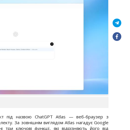
кт під назвою ChatGPT Atlas — веб-браузер з
лекту. За зовнішнім виглядом Atlas нагадує Google
і три ключові функції, які відрізняють його від