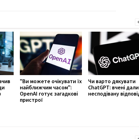
ачив
"Ви можете очікувати їх
Чи варто дякувати
ди
найближчим часом":
ChatGPT: вчені дали
з
OpenAI готує загадкові
несподівану відпові
пристрої