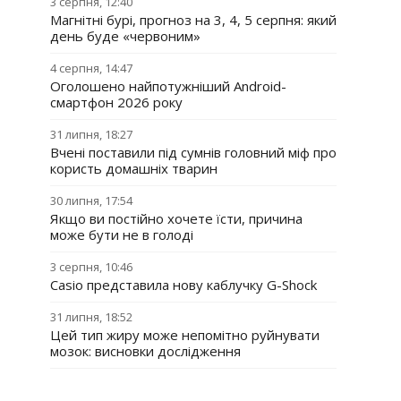
3 серпня, 12:40
Магнітні бурі, прогноз на 3, 4, 5 серпня: який
день буде «червоним»
4 серпня, 14:47
Оголошено найпотужніший Android-
смартфон 2026 року
31 липня, 18:27
Вчені поставили під сумнів головний міф про
користь домашніх тварин
30 липня, 17:54
Якщо ви постійно хочете їсти, причина
може бути не в голоді
3 серпня, 10:46
Casio представила нову каблучку G-Shock
31 липня, 18:52
Цей тип жиру може непомітно руйнувати
мозок: висновки дослідження