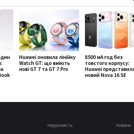
годин
Huawei оновила лінійку
8500 мА·год без
:
Watch GT: що вміють
товстого корпусу:
ла
нові GT 7 та GT 7 Pro
Huawei представил
Book
новий Nova 16 SE
Нерухомість
Новини