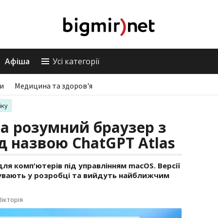
Афіша
Усі категорії
ри
Медицина та здоров'я
іку
а розумний браузер з
д назвою ChatGPT Atlas
для комп'ютерів під управлінням macOS. Версії
ебувають у розробці та вийдуть найближчим
ікторія