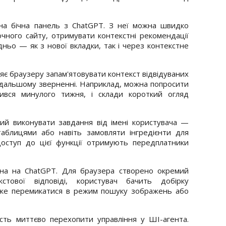
упна бічна панель з ChatGPT. З неї можна швидко
чного сайту, отримувати контекстні рекомендації
ньо — як з нової вкладки, так і через контекстне
є браузеру запам'ятовувати контекст відвідуваних
подальшому зверненні. Наприклад, можна попросити
ивився минулого тижня, і склади короткий огляд
ий виконувати завдання від імені користувача —
аблицями або навіть замовляти інгредієнти для
 Доступ до цієї функції отримують передплатники
ана на ChatGPT. Для браузера створено окремий
кстової відповіді, користувач бачить добірку
оже перемикатися в режим пошуку зображень або
ть миттєво перехопити управління у ШІ-агента.