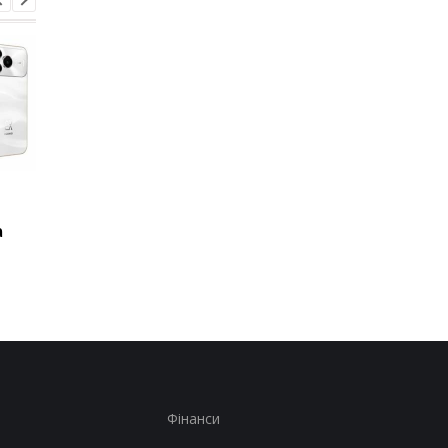
Такого iPhone ще не
Названо 7 продуктів,
було: Apple тестує
вчені пов’язують із
а
рекордно великий
підвищеним ризиком
флагман
розвитку раку
Фінанси