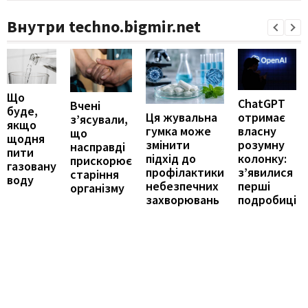
Внутри techno.bigmir.net
Що
ChatGPT
Вчені
буде,
отримає
Ця жувальна
з’ясували,
якщо
власну
гумка може
що
щодня
розумну
змінити
насправді
пити
колонку:
підхід до
прискорює
газовану
з’явилися
профілактики
старіння
воду
перші
небезпечних
організму
подробиці
захворювань