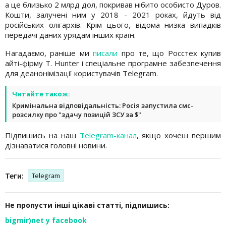
а це близько 2 млрд дол, покривав нібито особисто Дуров.
Кошти, залучені ним у 2018 - 2021 роках, йдуть від
російських олігархів. Крім цього, відома низка випадків
передачі даних урядам інших країн.
Нагадаємо, раніше ми
писали
про те, що Росстех купив
айті-фірму T. Hunter і спеціальне програмне забезпечення
для деанонімізації користувачів Telegram.
Читайте також:
Кримінальна відповідальність: Росія запустила смс-
розсилку про "здачу позицій ЗСУ за $"
Підпишись на наш
Telegram-канал
, якщо хочеш першим
дізнаватися головні новини.
Теги:
Telegram
Не пропусти інші цікаві статті, підпишись:
bigmir)net у facebook