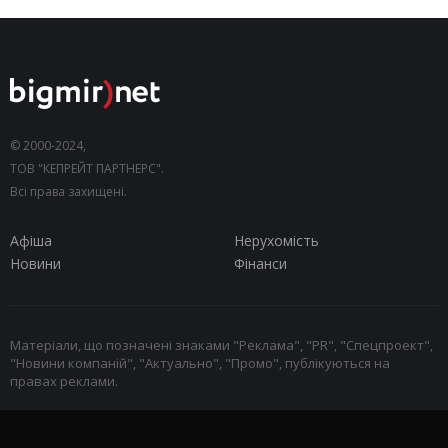
© 2000-2024,
ТОВ "КЕПРЕЙТ ПАРТНЕРС".
Всі права захищені.
Афіша
Нерухомість
Новини
Фінанси
Матеріали, що позначені знаками "Реклама", "PR", "Спецпроект",
"Новини компаній", "Актуально", "Промо", публікуються на
правах реклами.