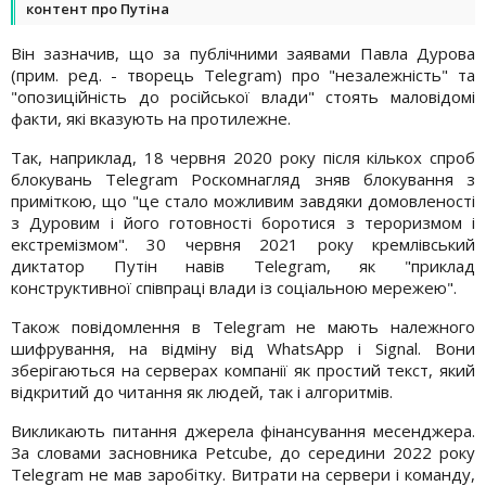
контент про Путіна
Він зазначив, що за публічними заявами Павла Дурова
(прим. ред. - творець Telegram) про "незалежність" та
"опозиційність до російської влади" стоять маловідомі
факти, які вказують на протилежне.
Так, наприклад, 18 червня 2020 року після кількох спроб
блокувань Telegram Роскомнагляд зняв блокування з
приміткою, що "це стало можливим завдяки домовленості
з Дуровим і його готовності боротися з тероризмом і
екстремізмом". 30 червня 2021 року кремлівський
диктатор Путін навів Telegram, як "приклад
конструктивної співпраці влади із соціальною мережею".
Також повідомлення в Telegram не мають належного
шифрування, на відміну від WhatsApp і Signal. Вони
зберігаються на серверах компанії як простий текст, який
відкритий до читання як людей, так і алгоритмів.
Викликають питання джерела фінансування месенджера.
За словами засновника Petcube, до середини 2022 року
Telegram не мав заробітку. Витрати на сервери і команду,