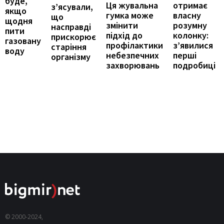
буде,
отримає
Ця жувальна
з’ясували,
якщо
власну
гумка може
що
щодня
розумну
змінити
насправді
пити
колонку:
підхід до
прискорює
газовану
з’явилися
профілактики
старіння
воду
перші
небезпечних
організму
подробиці
захворювань
© 2000-2024,