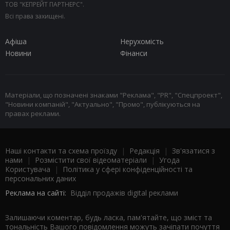
ТОВ "КЕПРЕЙТ ПАРТНЕРС".
Всі права захищені.
Афіша
Нерухомість
Новини
Фінанси
Матеріали, що позначені знаками "Реклама", "PR", "Спецпроект",
"Новини компаній", "Актуально", "Промо", публікуються на
правах реклами.
Наші контакти та схема проїзду
|
Редакція
|
Зв'язатися з
нами
|
Розмістити свої відеоматеріали
|
Угода
Користувача
|
Політика у сфері конфіденційності та
персональних даних
Реклама на сайті:
Відділ продажів digital реклами
Залишаючи коментар, будь ласка, пам'ятайте, що зміст та
тональність Вашого повідомлення можуть зачіпати почуття