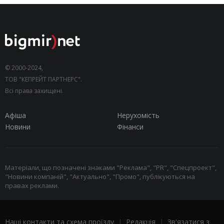
© 2000-2024,
ТОВ "КЕПРЕЙТ ПАРТНЕРС".
Всі права захищені.
Афіша
Нерухомість
Новини
Фінанси
Матеріали, що позначені знаками "Реклама", "PR", "Спецпроект",
"Новини компаній", "Актуально", "Промо", публікуються на
правах реклами.
Наші контакти та схема проїзду
|
Редакція
|
Зв'язатися з