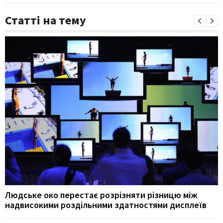
Статті на тему
Людське око перестає розрізняти різницю між
надвисокими роздільними здатностями дисплеїв