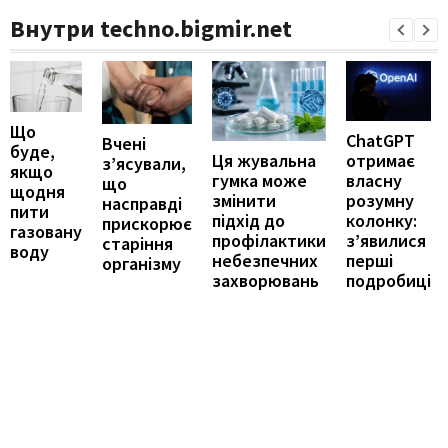
Внутри techno.bigmir.net
Що
ChatGPT
Вчені
буде,
отримає
Ця жувальна
з’ясували,
якщо
власну
гумка може
що
щодня
розумну
змінити
насправді
пити
колонку:
підхід до
прискорює
газовану
з’явилися
профілактики
старіння
воду
перші
небезпечних
організму
подробиці
захворювань