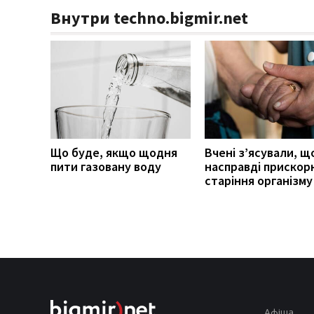
Внутри techno.bigmir.net
Що буде, якщо щодня
Вчені з’ясували, щ
пити газовану воду
насправді прискор
старіння організму
Афіша