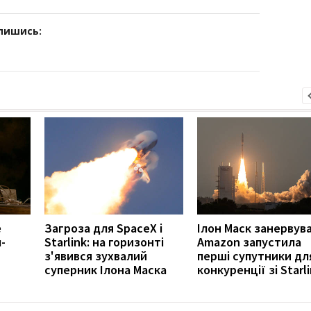
дпишись:
е
Загроза для SpaceX і
Ілон Маск занервува
-
Starlink: на горизонті
Amazon запустила
з'явився зухвалий
перші супутники дл
суперник Ілона Маска
конкуренції зі Starl