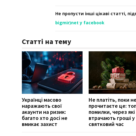
Не пропусти інші цікаві статті, пі
bigmir)net у facebook
Статті на тему
Українці масово
Не платіть, поки н
наражають свої
прочитаєте це: топ
акаунти на ризик:
помилки, через які
багато хто досі не
втрачають гроші у
вмикає захист
святковий час