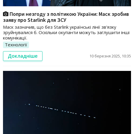
Попри незгоду з політикою України: Маск зробив
заяву про Starlink для ЗСУ
Маск зазначив, що без Starlink українські лінії зв'язку
зруйнувалися б. Оскільки окупанти можуть заглушити інші
комунікації.
Технології
Докладніше
10 березня 2025, 10:35