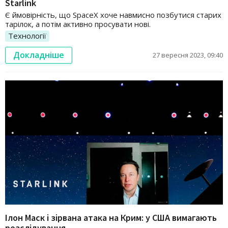
Starlink
Є ймовірність, що SpaceX хоче навмисно позбутися старих
тарілок, а потім активно просувати нові.
Технології
Докладніше
27 вересня 2023, 09:40
Ілон Маск і зірвана атака на Крим: у США вимагають
розслідування