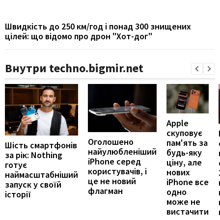
Швидкість до 250 км/год і понад 300 знищених
цілей: що відомо про дрон "Хот-дог"
Внутри techno.bigmir.net
Apple
скуповує
Оголошено
пам'ять за
Шість смартфонів
найулюбленіший
будь-яку
за рік: Nothing
iPhone серед
ціну, але
готує
користувачів, і
нових
наймасштабніший
це не новий
iPhone все
запуск у своїй
флагман
одно
історії
може не
вистачити