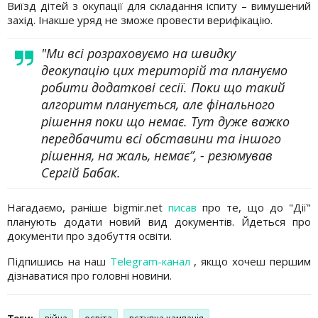
Виїзд дітей з окупації для складання іспиту – вимушений
захід. Інакше уряд не зможе провести верифікацію.
"Ми всі розраховуємо на швидку
деокупацію цих територій та плануємо
робити додаткові сесії. Поки що такий
алгоритм планується, але фінального
рішення поки що немає. Тут дуже важко
передбачити всі обставини та іншого
рішення, на жаль, немає”, - резюмував
Сергій Бабак.
Нагадаємо, раніше bigmir.net
писав
про те, що до "Дії"
планують додати новий вид документів. Йдеться про
документи про здобуття освіти.
Підпишись на наш
Telegram-канал
, якщо хочеш першим
дізнаватися про головні новини.
Теги:
війна
освіта
вступна кампанія