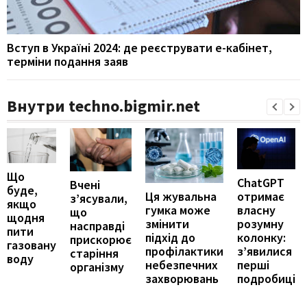
Вступ в Україні 2024: де реєструвати е-кабінет,
терміни подання заяв
Внутри techno.bigmir.net
Що
ChatGPT
Вчені
буде,
отримає
Ця жувальна
з’ясували,
якщо
власну
гумка може
що
щодня
розумну
змінити
насправді
пити
колонку:
підхід до
прискорює
газовану
з’явилися
профілактики
старіння
воду
перші
небезпечних
організму
подробиці
захворювань