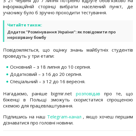
З 21 червня до 7 липня потрібно вдруге обов'язково на
інформаційній сторінці вибрати населений пункт, де
учаснику було б зручно проходити тестування.
Читайте також:
Додаток "Розмінування України": як повідомити про
нерозірвану бомбу
Повідомляється, що оцінку знань майбутніх студентів
проведуть у три етапи:
Основний – з 18 липня до 10 серпня.
Додатковий – з 16 до 20 серпня.
Спеціальний – з 12 до 16 вересня.
Нагадаємо, раніше bigmir.net
розповідав
про те, що
біженці в Польщі зможуть скористатися спрощеною
схемою для працевлаштування.
Підпишись на наш
Telegram-канал
, якщо хочеш першим
дізнаватися про головні новини.