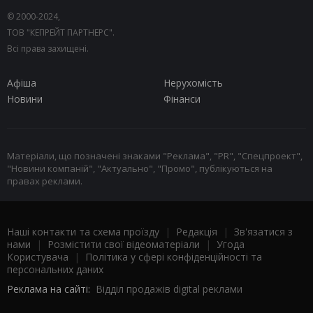
© 2000-2024,
ТОВ "КЕПРЕЙТ ПАРТНЕРС".
Всі права захищені.
Афіша
Нерухомість
Новини
Фінанси
Матеріали, що позначені знаками "Реклама", "PR", "Спецпроект",
"Новини компаній", "Актуально", "Промо", публікуються на
правах реклами.
Наші контакти та схема проїзду
|
Редакція
|
Зв'язатися з
нами
|
Розмістити свої відеоматеріали
|
Угода
Користувача
|
Політика у сфері конфіденційності та
персональних даних
Реклама на сайті:
Відділ продажів digital реклами