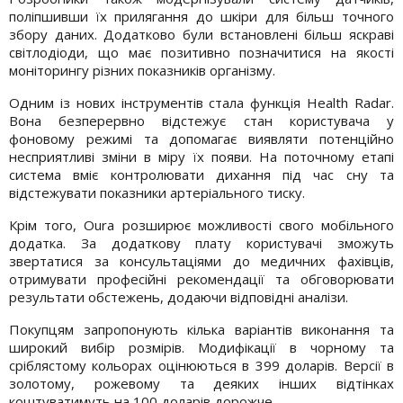
поліпшивши їх прилягання до шкіри для більш точного
збору даних. Додатково були встановлені більш яскраві
світлодіоди, що має позитивно позначитися на якості
моніторингу різних показників організму.
Одним із нових інструментів стала функція Health Radar.
Вона безперервно відстежує стан користувача у
фоновому режимі та допомагає виявляти потенційно
несприятливі зміни в міру їх появи. На поточному етапі
система вміє контролювати дихання під час сну та
відстежувати показники артеріального тиску.
Крім того, Oura розширює можливості свого мобільного
додатка. За додаткову плату користувачі зможуть
звертатися за консультаціями до медичних фахівців,
отримувати професійні рекомендації та обговорювати
результати обстежень, додаючи відповідні аналізи.
Покупцям запропонують кілька варіантів виконання та
широкий вибір розмірів. Модифікації в чорному та
сріблястому кольорах оцінюються в 399 доларів. Версії в
золотому, рожевому та деяких інших відтінках
коштуватимуть на 100 доларів дорожче.