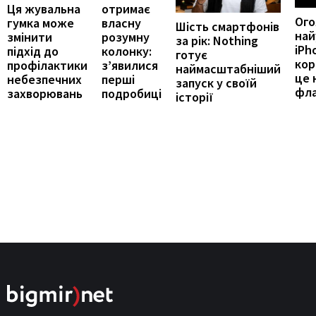
отримає
Ця жувальна
Ог
власну
гумка може
Шість смартфонів
най
розумну
змінити
за рік: Nothing
iPh
колонку:
підхід до
готує
кор
з’явилися
профілактики
наймасштабніший
це 
перші
небезпечних
запуск у своїй
фл
подробиці
захворювань
історії