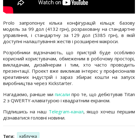
Prolo запропонує кілька конфігурацій кільця: базову
модель за 99 дол (4132 грн), розраховану на стандартне
управління, і стандартну за 129 дол (5385 грн), в якій
доступні налаштування жестів і розширені макроси.
Розробники відзначають, що пристрій буде особливо
корисний користувачам, обмеженим в робочому просторі,
викладачам, дизайнерам і тим, хто часто проводить
презентації. Проект вже викликав інтерес у професіоналів
креативних індустрій і зараз збирає кошти на запуск
виробництва через Kickstarter.
Нагадаємо, раніше ми
писали
про те, що дебютував Titan
2 з QWERTY-клавіатурою і квадратним екраном.
Підпишись на наш
Telegram-канал
, якщо хочеш першим
дізнаватися головні новини.
Теги:
каблучка