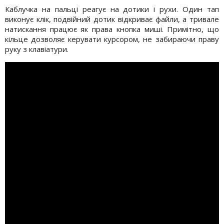
Каблучка на пальці реагує на дотики і рухи. Один тап
виконує клік, подвійний дотик відкриває файли, а тривале
натискання працює як права кнопка миші. Примітно, що
кільце дозволяє керувати курсором, не забираючи праву
руку з клавіатури.