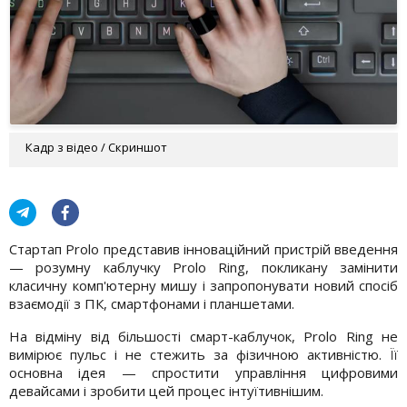
Кадр з відео / Скриншот
Стартап Prolo представив інноваційний пристрій введення
— розумну каблучку Prolo Ring, покликану замінити
класичну комп'ютерну мишу і запропонувати новий спосіб
взаємодії з ПК, смартфонами і планшетами.
На відміну від більшості смарт-каблучок, Prolo Ring не
вимірює пульс і не стежить за фізичною активністю. Її
основна ідея — спростити управління цифровими
девайсами і зробити цей процес інтуїтивнішим.