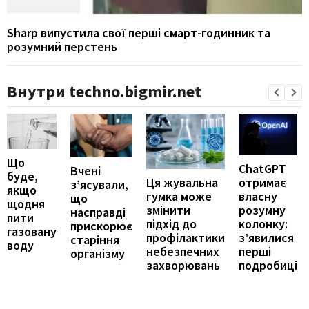
Sharp випустила свої перші смарт-годинник та
розумний перстень
Внутри techno.bigmir.net
Що
ChatGPT
Вчені
буде,
отримає
Ця жувальна
з’ясували,
якщо
власну
гумка може
що
щодня
розумну
змінити
насправді
пити
колонку:
підхід до
прискорює
газовану
з’явилися
профілактики
старіння
воду
перші
небезпечних
організму
подробиці
захворювань