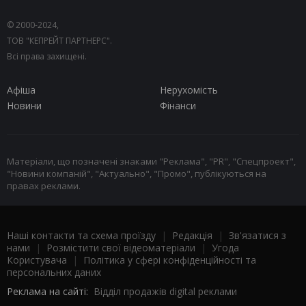
© 2000-2024,
ТОВ "КЕПРЕЙТ ПАРТНЕРС".
Всі права захищені.
Афіша
Нерухомість
Новини
Фінанси
Матеріали, що позначені знаками "Реклама", "PR", "Спецпроект",
"Новини компаній", "Актуально", "Промо", публікуються на
правах реклами.
Наші контакти та схема проїзду
|
Редакція
|
Зв'язатися з
нами
|
Розмістити свої відеоматеріали
|
Угода
Користувача
|
Політика у сфері конфіденційності та
персональних даних
Реклама на сайті:
Відділ продажів digital реклами