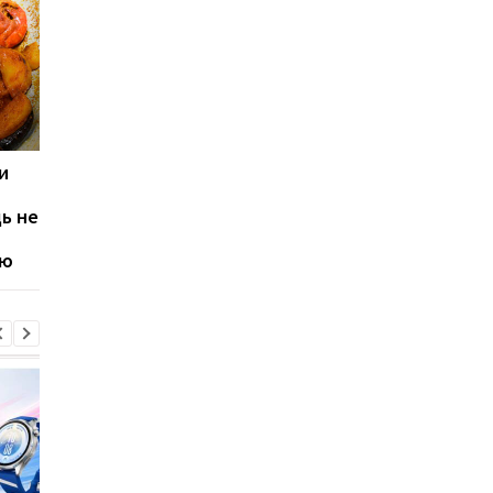
и
Подивіться на свої нігті:
Які продукти можут
ці ознаки іноді свідчать
допомогти мозку до
дь не
про серйозні проблеми
залишатися молодим
зі здоров’ям
висновки вчених
ію