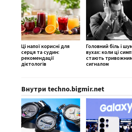
Ці напої корисні для
Головний біль і шум
серця та судин:
вухах: коли ці сим
рекомендації
стають тривожни
дієтологів
сигналом
Внутри techno.bigmir.net