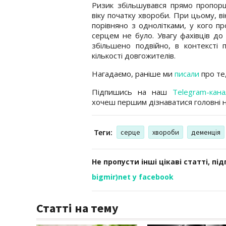
Ризик збільшувався прямо пропор
віку початку хвороби. При цьому, в
порівняно з однолітками, у кого пр
серцем не було. Увагу фахівців до
збільшено подвійно, в контексті 
кількості довгожителів.
Нагадаємо, раніше ми
писали
про те,
Підпишись на наш
Telegram-кана
хочеш першим дізнаватися головні 
Теги:
серце
хвороби
деменція
Не пропусти інші цікаві статті, пі
bigmir)net у facebook
Статті на тему