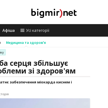
Афіша
Усі категорії
и
Медицина та здоров'я
іку
а серця збільшує
облеми зі здоров'ям
атнє забезпечення міокарда киснем і
кторія