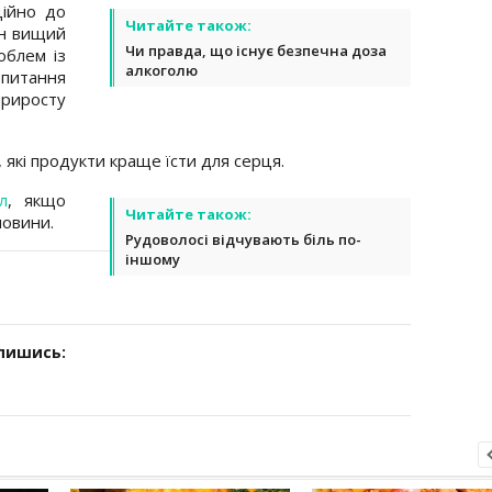
ційно до
Читайте також:
ін вищий
Чи правда, що існує безпечна доза
облем із
алкоголю
 питання
приросту
 які продукти краще їсти для серця.
л
, якщо
Читайте також:
новини.
Рудоволосі відчувають біль по-
іншому
дпишись: