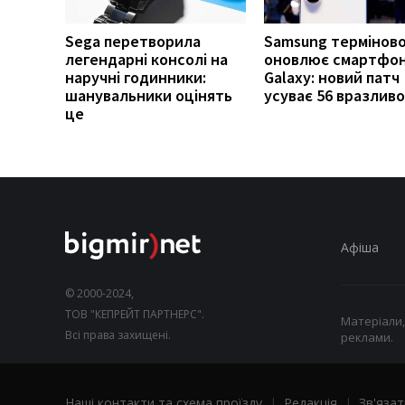
Sega перетворила
Samsung термінов
легендарні консолі на
оновлює смартфо
наручні годинники:
Galaxy: новий патч
шанувальники оцінять
усуває 56 вразлив
це
Афіша
© 2000-2024,
ТОВ "КЕПРЕЙТ ПАРТНЕРС".
Матеріали,
Всі права захищені.
реклами.
Наші контакти та схема проїзду
|
Редакція
|
Зв'язат