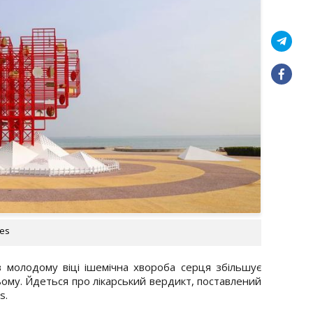
ges
в молодому віці ішемічна хвороба серця збільшує
ому. Йдеться про лікарський вердикт, поставлений
s.