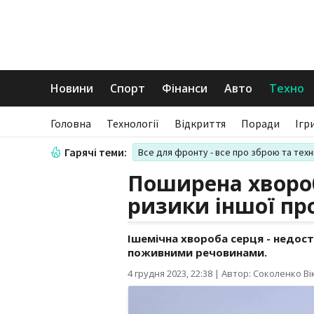
Новини
Спорт
Фінанси
Авто
Техно
Головна
Технології
Відкриття
Поради
Ігр
Гарячі теми:
Все для фронту - все про зброю та техн
Поширена хвороб
ризики іншої пр
Ішемічна хвороба серця - недост
поживними речовинами.
4 грудня 2023, 22:38
|
Автор: Соколенко Ві