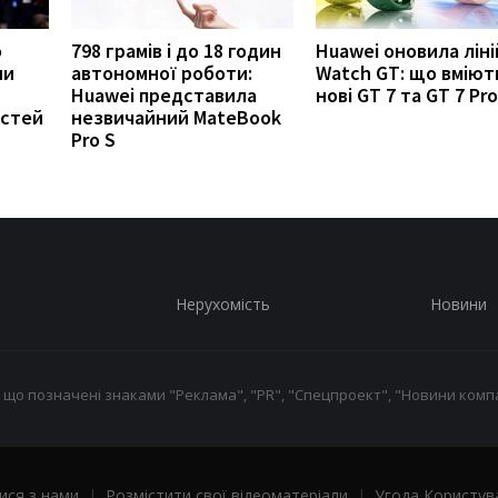
о
798 грамів і до 18 годин
Huawei оновила ліні
ни
автономної роботи:
Watch GT: що вміют
Huawei представила
нові GT 7 та GT 7 Pro
остей
незвичайний MateBook
Pro S
Нерухомість
Новини
 що позначені знаками "Реклама", "PR", "Спецпроект", "Новини компа
ися з нами
|
Розмістити свої відеоматеріали
|
Угода Користув