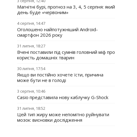
3 серпня, 12:40
Магнітні бурі, прогноз на 3, 4, 5 серпня: який
день буде «червоним»
4 серпня, 14:47
Оголошено найпотужніший Android-
смартфон 2026 року
31 липня, 18:27
Вчені поставили під сумнів головний міф про
користь домашніх тварин
30 липня, 17:54
Якщо ви постійно хочете їсти, причина
може бути не в голоді
3 серпня, 10:46
Casio представила нову каблучку G-Shock
31 липня, 18:52
Цей тип жиру може непомітно руйнувати
мозок: висновки дослідження