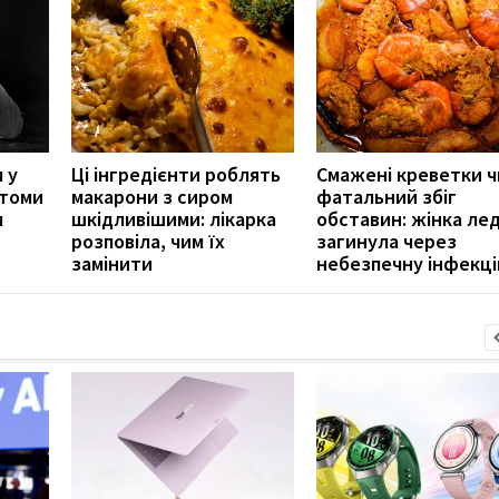
 у
Ці інгредієнти роблять
Смажені креветки ч
птоми
макарони з сиром
фатальний збіг
м
шкідливішими: лікарка
обставин: жінка ле
розповіла, чим їх
загинула через
замінити
небезпечну інфекц