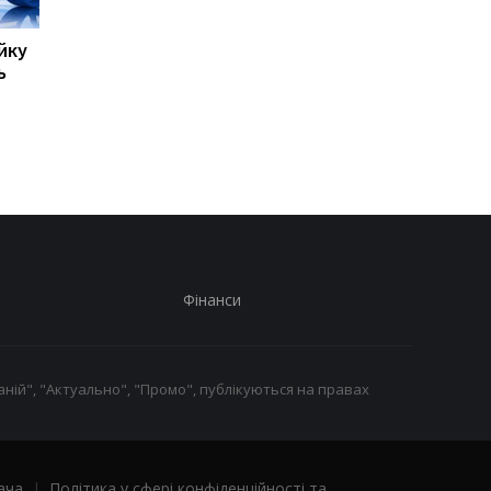
йку
8500 мА·год без
Такого iPhone ще не
ь
товстого корпусу:
було: Apple тестує
Huawei представила
рекордно великий
новий Nova 16 SE
флагман
Фінанси
ній", "Актуально", "Промо", публікуються на правах
ача
|
Політика у сфері конфіденційності та