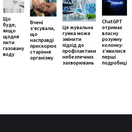
Що
ChatGPT
Вчені
буде,
отримає
Ця жувальна
з’ясували,
якщо
власну
гумка може
що
щодня
розумну
змінити
насправді
пити
колонку:
підхід до
прискорює
газовану
з’явилися
профілактики
старіння
воду
перші
небезпечних
організму
подробиці
захворювань