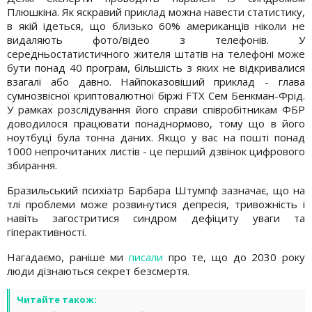
Плюшкіна. Як яскравий приклад можна навести статистику,
в якій ідеться, що близько 60% американців ніколи не
видаляють фото/відео з телефонів. У
середньостатистичного жителя штатів на телефоні може
бути понад 40 програм, більшість з яких не відкривалися
взагалі або давно. Найпоказовіший приклад - глава
сумнозвісної криптовалютної біржі FTX Сем Бенкман-Фрід.
У рамках розслідування його справи співробітникам ФБР
доводилося працювати понаднормово, тому що в його
ноутбуці була тонна даних. Якщо у вас на пошті понад
1000 непрочитаних листів - це перший дзвінок цифрового
збирання.
Бразильський психіатр Барбара Штумпф зазначає, що на
тлі проблеми може розвинутися депресія, тривожність і
навіть загостритися синдром дефіциту уваги та
гіперактивності.
Нагадаємо, раніше ми
писали
про те, що до 2030 року
люди дізнаються секрет безсмертя.
Читайте також: