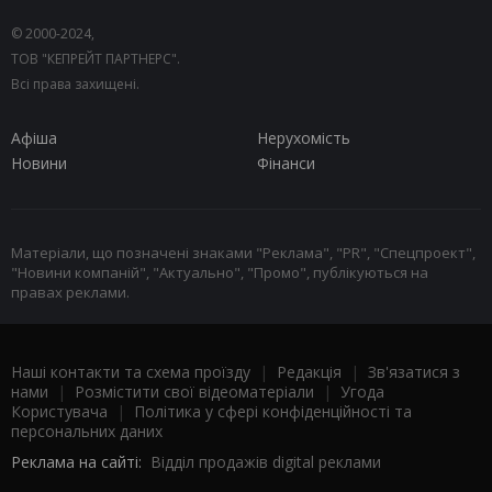
© 2000-2024,
ТОВ "КЕПРЕЙТ ПАРТНЕРС".
Всі права захищені.
Афіша
Нерухомість
Новини
Фінанси
Матеріали, що позначені знаками "Реклама", "PR", "Спецпроект",
"Новини компаній", "Актуально", "Промо", публікуються на
правах реклами.
Наші контакти та схема проїзду
|
Редакція
|
Зв'язатися з
нами
|
Розмістити свої відеоматеріали
|
Угода
Користувача
|
Політика у сфері конфіденційності та
персональних даних
Реклама на сайті:
Відділ продажів digital реклами