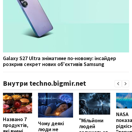
Galaxy S27 Ultra зніматиме по-новому: інсайдер
розкрив секрет нових об'єктивів Samsung
Внутри techno.bigmir.net
NASA
Названо 7
показ
"Мільйони
Чому деякі
продуктів,
рідкіс
людей
люди не
які вчені
"вогн