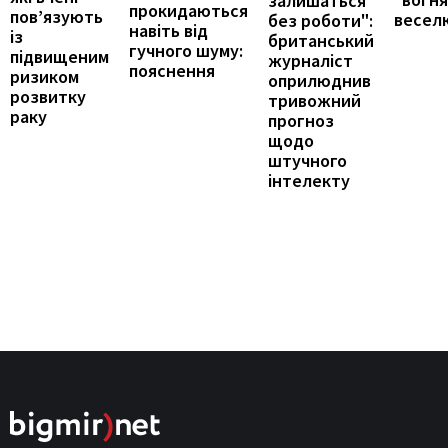
залишаться
прокидаються
пов’язують
весел
без роботи":
навіть від
із
британський
гучного шуму:
підвищеним
журналіст
пояснення
ризиком
оприлюднив
розвитку
тривожний
раку
прогноз
щодо
штучного
інтелекту