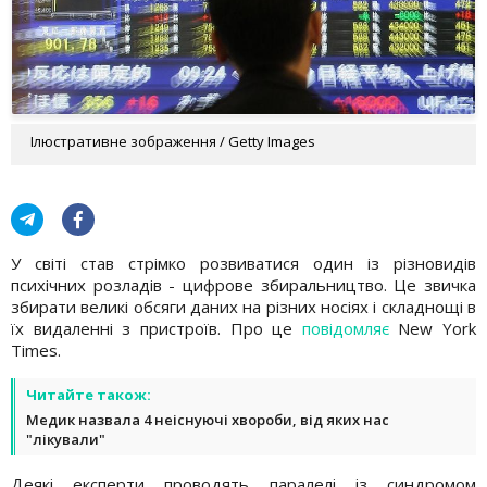
Ілюстративне зображення / Getty Images
У світі став стрімко розвиватися один із різновидів
психічних розладів - цифрове збиральництво. Це звичка
збирати великі обсяги даних на різних носіях і складнощі в
їх видаленні з пристроїв. Про це
повідомляє
New York
Times.
Читайте також:
Медик назвала 4 неіснуючі хвороби, від яких нас
"лікували"
Деякі експерти проводять паралелі із синдромом