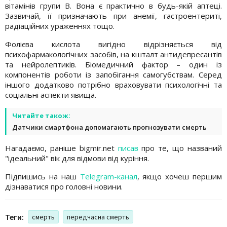
вітамінів групи В. Вона є практично в будь-якій аптеці.
Зазвичай, її призначають при анемії, гастроентериті,
радіаційних ураженнях тощо.
Фолієва кислота вигідно відрізняється від
психофармакологічних засобів, на кшталт антидепресантів
та нейролептиків. Біомедичний фактор – один із
компонентів роботи із запобігання самогубствам. Серед
іншого додатково потрібно враховувати психологічні та
соціальні аспекти явища.
Читайте також:
Датчики смартфона допомагають прогнозувати смерть
Нагадаємо, раніше bigmir.net
писав
про те, що названий
"ідеальний" вік для відмови від куріння.
Підпишись на наш
Telegram-канал
, якщо хочеш першим
дізнаватися про головні новини.
Теги:
смерть
передчасна смерть