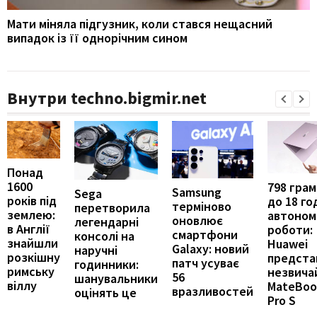
Мати міняла підгузник, коли стався нещасний
випадок із її однорічним сином
Внутри techno.bigmir.net
Понад
1600
798 грамі
Samsung
Sega
років під
до 18 го
терміново
перетворила
землею:
автоном
оновлює
легендарні
в Англії
роботи:
смартфони
консолі на
знайшли
Huawei
Galaxy: новий
наручні
розкішну
предста
патч усуває
годинники:
римську
незвича
56
шанувальники
віллу
MateBoo
вразливостей
оцінять це
Pro S