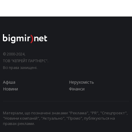
© 2000-2024,
ТОВ "КЕПРЕЙТ ПАРТНЕРС".
Всі права захищені.
Афіша
Нерухомість
Новини
Фінанси
Матеріали, що позначені знаками "Реклама", "PR", "Спецпроект",
"Новини компаній", "Актуально", "Промо", публікуються на
правах реклами.