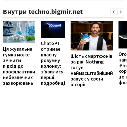
Внутри techno.bigmir.net
ChatGPT
отримає
Ця жувальна
Ог
власну
гумка може
Шість смартфонів
най
розумну
змінити
за рік: Nothing
iPh
колонку:
підхід до
готує
кор
з’явилися
профілактики
наймасштабніший
це 
перші
небезпечних
запуск у своїй
фл
подробиці
захворювань
історії