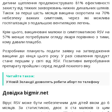
дитини щеплення продемонструвало 81% ефективності
захисту від тяжких захворювань нижніх дихальних шляхів.
Також за перші шість місяців вакцина скоротила на 70%
небезпеку важких симптомів, через які можлива
госпіталізація з подальшою вентиляцією легень.
Крім цього, вакциновані малюки із симптоматикою RSV на
57% менше потребували огляду лікаря порівняно з тими,
кому давали плацебо.
Розробники планують подати заявку на затвердження
вакцини до кінця цього року. У разі схвалення продукт
стане першим у світі від RSV. Позитивні випробування
препарату пройшли і серед людей похилого віку.
Читайте також:
У Новій Зеландії дозволять робити аборт по телефону
Довідка bigmir.net
Вірус RSV може бути небезпечним для дітей віком до 6
місяців. За статистикою, двоє зі ста малюків із цим