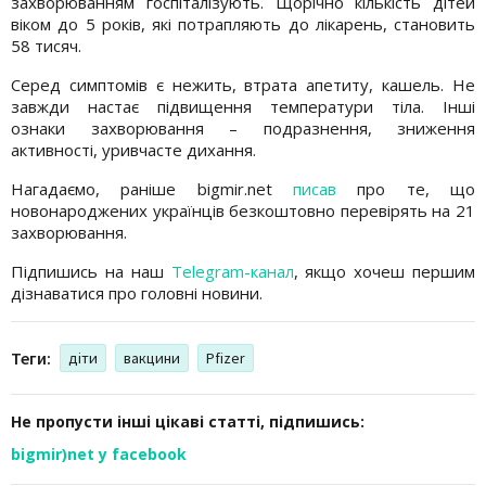
захворюванням госпіталізують. Щорічно кількість дітей
віком до 5 років, які потрапляють до лікарень, становить
58 тисяч.
Серед симптомів є нежить, втрата апетиту, кашель. Не
завжди настає підвищення температури тіла. Інші
ознаки захворювання – подразнення, зниження
активності, уривчасте дихання.
Нагадаємо, раніше bigmir.net
писав
про те, що
новонароджених українців безкоштовно перевірять на 21
захворювання.
Підпишись на наш
Telegram-канал
, якщо хочеш першим
дізнаватися про головні новини.
Теги:
діти
вакцини
Pfizer
Не пропусти інші цікаві статті, підпишись:
bigmir)net у facebook