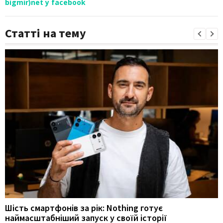
bigmir)net у facebook
Статті на тему
Шість смартфонів за рік: Nothing готує
наймасштабніший запуск у своїй історії