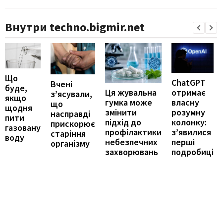
Внутри techno.bigmir.net
Що
ChatGPT
Вчені
буде,
отримає
Ця жувальна
з’ясували,
якщо
власну
гумка може
що
щодня
розумну
змінити
насправді
пити
колонку:
підхід до
прискорює
газовану
з’явилися
профілактики
старіння
воду
перші
небезпечних
організму
подробиці
захворювань