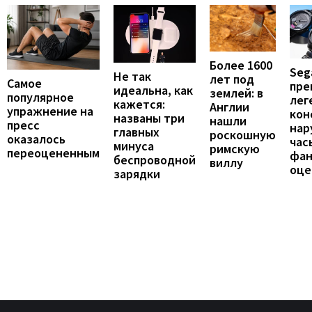
Более 1600
Seg
Не так
лет под
Самое
пре
идеальна, как
землей: в
популярное
лег
кажется:
Англии
упражнение на
кон
названы три
нашли
пресс
нар
главных
роскошную
оказалось
час
минуса
римскую
переоцененным
фан
беспроводной
виллу
оце
зарядки