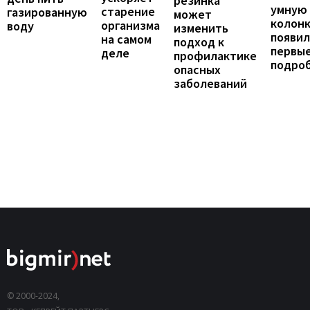
резинка
умную
старение
газированную
может
колонк
организма
воду
изменить
появил
на самом
подход к
первы
деле
профилактике
подро
опасных
заболеваний
© 2000-2024,