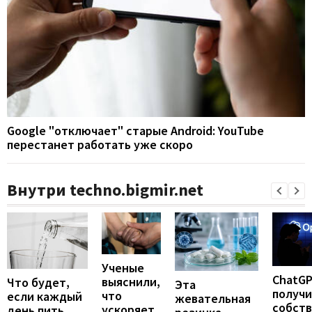
Google "отключает" старые Android: YouTube
перестанет работать уже скоро
Внутри techno.bigmir.net
Ученые
ChatG
выяснили,
Что будет,
Эта
получ
что
если каждый
жевательная
собст
ускоряет
день пить