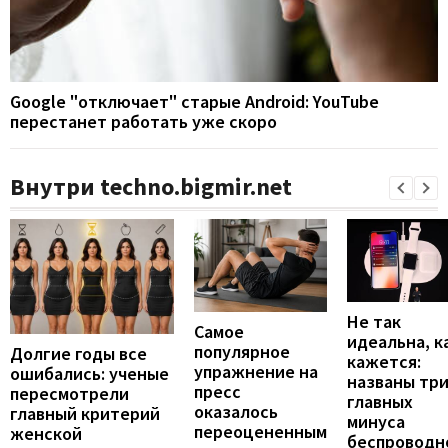
Google "отключает" старые Android: YouTube
перестанет работать уже скоро
Внутри techno.bigmir.net
Не так
Самое
идеальна, к
популярное
Долгие годы все
кажется:
упражнение на
ошибались: ученые
названы тр
пресс
пересмотрели
главных
оказалось
главный критерий
минуса
переоцененным
женской
беспроводн