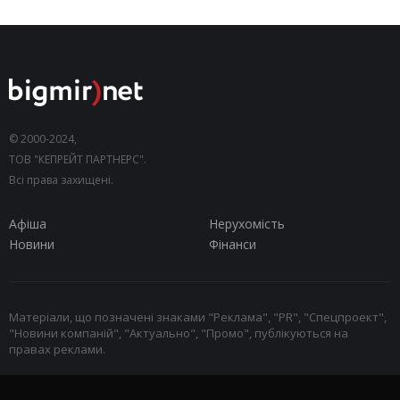
© 2000-2024,
ТОВ "КЕПРЕЙТ ПАРТНЕРС".
Всі права захищені.
Афіша
Нерухомість
Новини
Фінанси
Матеріали, що позначені знаками "Реклама", "PR", "Спецпроект",
"Новини компаній", "Актуально", "Промо", публікуються на
правах реклами.