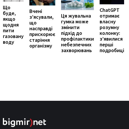
Що
ChatGPT
Вчені
буде,
отримає
Ця жувальна
з’ясували,
якщо
власну
гумка може
що
щодня
розумну
змінити
насправді
пити
колонку:
підхід до
прискорює
газовану
з’явилися
профілактики
старіння
воду
перші
небезпечних
організму
подробиці
захворювань