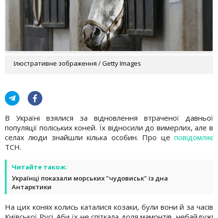
Ілюстративне зображення / Getty Images
В Україні взялися за відновлення втраченої давньої
популяції поліських коней. Їх відносили до вимерлих, але в
селах люди знайшли кілька особин. Про це
повідомляє
ТСН.
Читайте також:
Українці показали морських "чудовиськ" із дна
Антарктики
На цих конях колись каталися козаки, були вони й за часів
Київської Русі. Аби їх не спіткала доля мамонтів, небайдужі