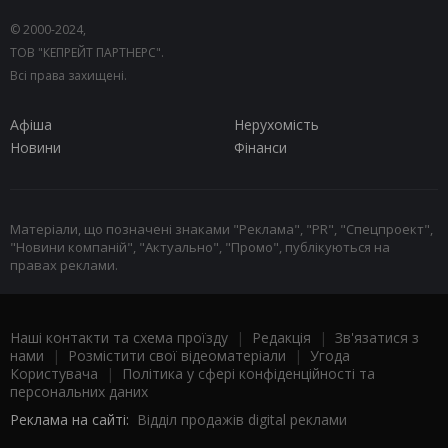
© 2000-2024,
ТОВ "КЕПРЕЙТ ПАРТНЕРС".
Всі права захищені.
Афіша
Нерухомість
Новини
Фінанси
Матеріали, що позначені знаками "Реклама", "PR", "Спецпроект",
"Новини компаній", "Актуально", "Промо", публікуються на
правах реклами.
Наші контакти та схема проїзду
|
Редакція
|
Зв'язатися з
нами
|
Розмістити свої відеоматеріали
|
Угода
Користувача
|
Політика у сфері конфіденційності та
персональних даних
Реклама на сайті:
Відділ продажів digital реклами