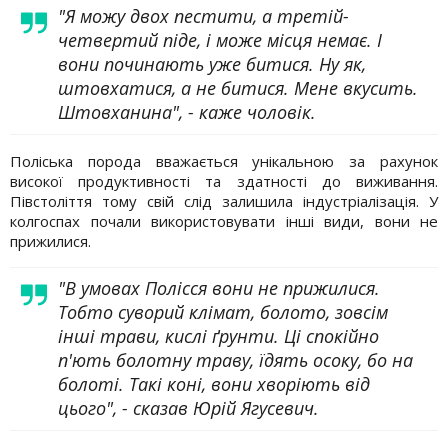
"Я можу двох пестити, а третій-
четвертий піде, і може місця немає. І
вони починають уже битися. Ну як,
штовхатися, а не битися. Мене вкусить.
Штовханина", - каже чоловік.
Поліська порода вважається унікальною за рахунок
високої продуктивності та здатності до виживання.
Півстоліття тому свій слід залишила індустріалізація. У
колгоспах почали використовувати інші види, вони не
прижилися.
"В умовах Полісся вони не прижилися.
Тобто суворий клімат, болото, зовсім
інші трави, кислі ґрунти. Ці спокійно
п'ють болотну траву, їдять осоку, бо на
болоті. Такі коні, вони хворіють від
цього", - сказав Юрій Ягусевич.