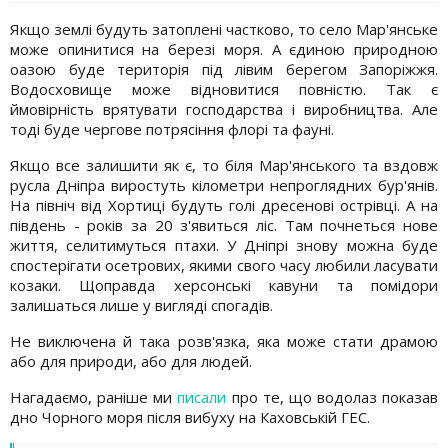
Якщо землі будуть затоплені частково, то село Мар'янське
може опинитися на березі моря. А єдиною природною
оазою буде територія під лівим берегом Запоріжжя.
Водосховище може відновитися повністю. Так є
ймовірність врятувати господарства і виробництва. Але
тоді буде чергове потрясіння флорі та фауні.
Якщо все залишити як є, то біля Мар'янського та вздовж
русла Дніпра виростуть кілометри непроглядних бур'янів.
На північ від Хортиці будуть голі дресенові острівці. А на
південь - років за 20 з'явиться ліс. Там почнеться нове
життя, селитимуться птахи. У Дніпрі знову можна буде
спостерігати осетрових, якими свого часу любили ласувати
козаки. Щоправда херсонські кавуни та помідори
залишаться лише у вигляді спогадів.
Не виключена й така розв'язка, яка може стати драмою
або для природи, або для людей.
Нагадаємо, раніше ми
писали
про те, що водолаз показав
дно Чорного моря після вибуху на Каховській ГЕС.