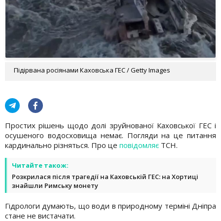
Підірвана росіянами Каховська ГЕС / Getty Images
Простих рішень щодо долі зруйнованої Каховської ГЕС і
осушеного водосховища немає. Погляди на це питання
кардинально різняться. Про це
повідомляє
ТСН.
Читайте також:
Розкрилася після трагедії на Каховській ГЕС: на Хортиці
знайшли Римську монету
Гідрологи думають, що води в природному терміні Дніпра
стане не вистачати.