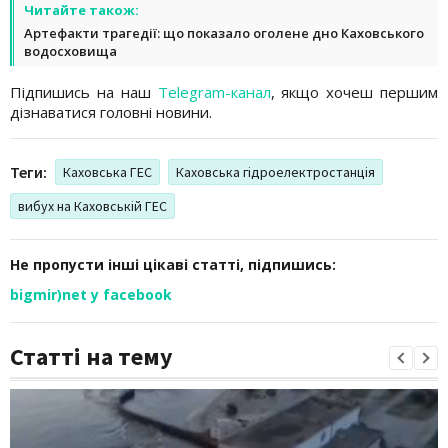
Читайте також:
Артефакти трагедії: що показало оголене дно Каховського
водосховища
Підпишись на наш
Telegram-канал
, якщо хочеш першим
дізнаватися головні новини.
Теги:
Каховська ГЕС
Каховська гідроелектростанція
вибух на Каховській ГЕС
Не пропусти інші цікаві статті, підпишись:
bigmir)net у facebook
Статті на тему