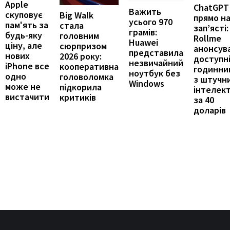
Apple
ChatGPT
Важить
скуповує
Big Walk
прямо н
усього 970
пам'ять за
стала
зап’ясті:
грамів:
будь-яку
головним
Rollme
Huawei
ціну, але
сюрпризом
анонсув
представила
нових
2026 року:
доступн
незвичайний
iPhone все
кооперативна
годинни
ноутбук без
одно
головоломка
з штучн
Windows
може не
підкорила
інтелек
вистачити
критиків
за 40
доларів