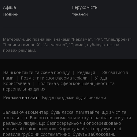
Афіша
Нерухомість
Новини
Фінанси
Матеріали, що позначені знаками "Реклама", "PR", "Спецпроект",
"Новини компаній", "Актуально", "Промо", публікуються на
правах реклами.
Наші контакти та схема проїзду
|
Редакція
|
Зв'язатися з
нами
|
Розмістити свої відеоматеріали
|
Угода
Користувача
|
Політика у сфері конфіденційності та
персональних даних
Реклама на сайті:
Відділ продажів digital реклами
Залишаючи коментар, будь ласка, пам'ятайте, що зміст та
тональність Вашого повідомлення можуть зачіпати почуття
реальних людей, що безпосередньо чи опосередковано
пов'язані із цією новиною. Користувачі, які порушують ці
правила грубо чи систематично, будуть заблоковані.