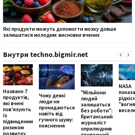
Які продукти можуть допомогти мозку довше
залишатися молодим: висновки вчених
Внутри techno.bigmir.net
NASA
Названо 7
показ
"Мільйони
Чому деякі
продуктів,
рідкіс
людей
люди не
які вчені
"вогн
залишаться
прокидаються
пов’язують
весел
без роботи":
навіть від
із
британський
гучного шуму:
підвищеним
журналіст
пояснення
ризиком
оприлюднив
розвитку
тривожний