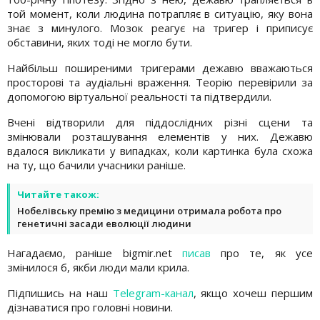
той момент, коли людина потрапляє в ситуацію, яку вона
знає з минулого. Мозок реагує на тригер і приписує
обставини, яких тоді не могло бути.
Найбільш поширеними тригерами дежавю вважаються
просторові та аудіальні враження. Теорію перевірили за
допомогою віртуальної реальності та підтвердили.
Вчені відтворили для піддослідних різні сцени та
змінювали розташування елементів у них. Дежавю
вдалося викликати у випадках, коли картинка була схожа
на ту, що бачили учасники раніше.
Читайте також:
Нобелівську премію з медицини отримала робота про
генетичні засади еволюції людини
Нагадаємо, раніше bigmir.net
писав
про те, як усе
змінилося б, якби люди мали крила.
Підпишись на наш
Telegram-канал
, якщо хочеш першим
дізнаватися про головні новини.