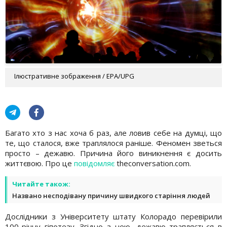
Ілюстративне зображення / EPA/UPG
Багато хто з нас хоча б раз, але ловив себе на думці, що
те, що сталося, вже траплялося раніше. Феномен зветься
просто – дежавю. Причина його виникнення є досить
життєвою. Про це
повідомляє
theconversation.com.
Читайте також:
Названо несподівану причину швидкого старіння людей
Дослідники з Університету штату Колорадо перевірили
100-річну гіпотезу. Згідно з нею, дежавю трапляється в