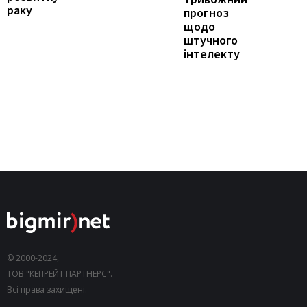
раку
прогноз
щодо
штучного
інтелекту
© 2000-2024,
ТОВ "КЕПРЕЙТ ПАРТНЕРС".
Всі права захищені.