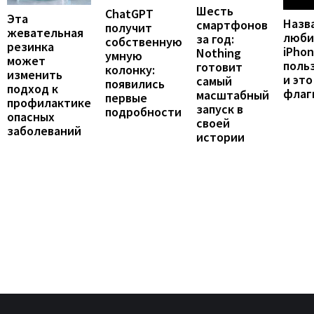
Шесть
ChatGPT
Эта
Назв
смартфонов
получит
жевательная
люби
за год:
собственную
резинка
iPho
Nothing
умную
может
поль
готовит
колонку:
изменить
и это
самый
появились
подход к
флаг
масштабный
первые
профилактике
запуск в
подробности
опасных
своей
заболеваний
истории