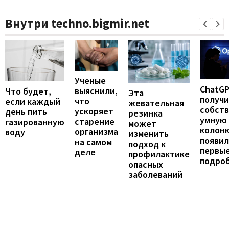
Внутри techno.bigmir.net
Ученые
ChatG
выяснили,
Что будет,
Эта
получ
что
если каждый
жевательная
собст
ускоряет
день пить
резинка
умную
старение
газированную
может
колонк
организма
воду
изменить
появил
на самом
подход к
первы
деле
профилактике
подро
опасных
заболеваний