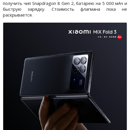
получить чип Snapdragon 8 Gen 2, батарею на 5 000 мАч и
быструю зарядку. Стоимость флагмана пока не
раскрывается.