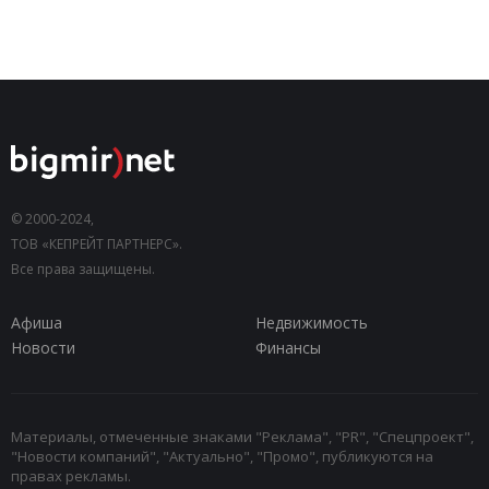
© 2000-2024,
ТОВ «КЕПРЕЙТ ПАРТНЕРС».
Все права защищены.
Афиша
Недвижимость
Новости
Финансы
Материалы, отмеченные знаками "Реклама", "PR", "Спецпроект",
"Новости компаний", "Актуально", "Промо", публикуются на
правах рекламы.