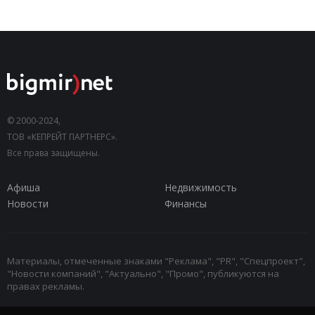
© 2000-2024,
ТОВ «КЕПРЕЙТ ПАРТНЕРС».
Все права защищены.
Афиша
Недвижимость
Новости
Финансы
Материалы, отмеченные знаками "Реклама", "PR", "Спецпроект",
"Новости компаний", "Актуально", "Промо", публикуются на
правах рекламы.