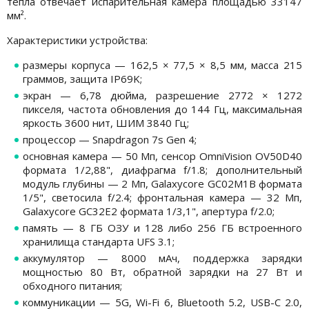
тепла отвечает испарительная камера площадью 33147
мм².
Характеристики устройства:
размеры корпуса — 162,5 × 77,5 × 8,5 мм, масса 215
граммов, защита IP69K;
экран — 6,78 дюйма, разрешение 2772 × 1272
пикселя, частота обновления до 144 Гц, максимальная
яркость 3600 нит, ШИМ 3840 Гц;
процессор — Snapdragon 7s Gen 4;
основная камера — 50 Мп, сенсор OmniVision OV50D40
формата 1/2,88", диафрагма f/1.8; дополнительный
модуль глубины — 2 Мп, Galaxycore GC02M1B формата
1/5", светосила f/2.4; фронтальная камера — 32 Мп,
Galaxycore GC32E2 формата 1/3,1", апертура f/2.0;
память — 8 ГБ ОЗУ и 128 либо 256 ГБ встроенного
хранилища стандарта UFS 3.1;
аккумулятор — 8000 мАч, поддержка зарядки
мощностью 80 Вт, обратной зарядки на 27 Вт и
обходного питания;
коммуникации — 5G, Wi-Fi 6, Bluetooth 5.2, USB-C 2.0,