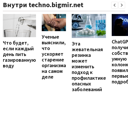
Внутри techno.bigmir.net
Ученые
ChatG
выяснили,
Что будет,
Эта
получ
что
если каждый
жевательная
собст
ускоряет
день пить
резинка
умную
старение
газированную
может
колонк
организма
воду
изменить
появил
на самом
подход к
первы
деле
профилактике
подро
опасных
заболеваний