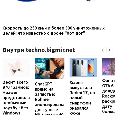
Скорость до 250 км/ч и более 300 уничтоженных
целей: что известно о дроне "Хот дог"
Внутри techno.bigmir.net
Фана
Весит всего
Xiaomi
ChatGPT
GTA 6
970 граммов:
выпустила
прямо на
дожда
Huawei
Redmi 17, но
запястье:
Rocks
представила
новый
Rollme
раскр
необычный
смартфон
анонсировала
дату
ноутбук без
оказался
доступные
больш
Windows
хуже
ИИ-часы за 40