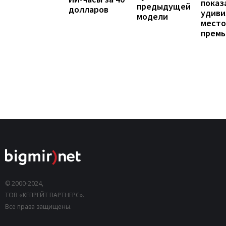
показ
предыдущей
долларов
удиви
модели
мест
прем
© 2000-2024,
ТОВ «КЕПРЕЙТ ПАРТНЕРС».
Все права защищены.