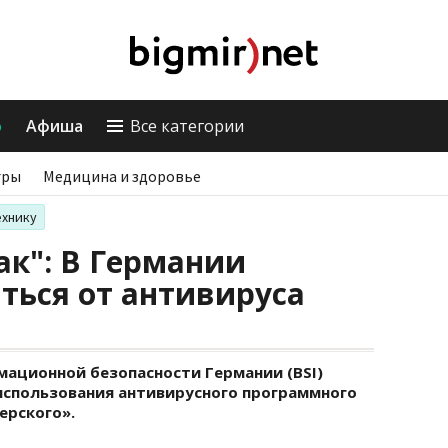
о
Афиша
Все категории
гры
Медицина и здоровье
ехнику
так": В Германии
ться от антивируса
ационной безопасности Германии (BSI)
использования антивирусного программного
ерского».