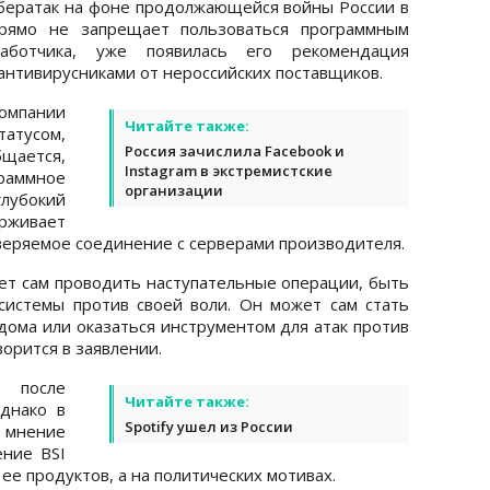
бератак на фоне продолжающейся войны России в
прямо не запрещает пользоваться программным
работчика, уже появилась его рекомендация
антивирусниками от нероссийских поставщиков.
компании
Читайте также:
статусом,
Россия зачислила Facebook и
щается,
Instagram в экстремистские
аммное
организации
лубокий
живает
еряемое соединение с серверами производителя.
ет сам проводить наступательные операции, быть
истемы против своей воли. Он может сам стать
дома или оказаться инструментом для атак против
орится в заявлении.
 после
Читайте также:
днако в
Spotify ушел из России
 мнение
ение BSI
ее продуктов, а на политических мотивах.