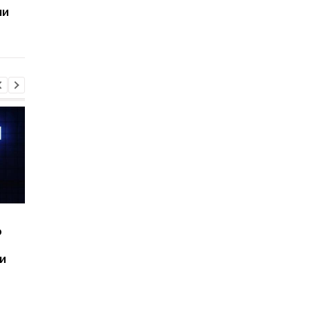
ми
их боевой
Shahed: эксперты
эффективности
проанализировали
разработку оккупан
Шесть смартфонов за
Назван самый люби
ю
год: Nothing готовит
iPhone пользователе
самый масштабный
и это не новый флаг
и
запуск в своей истории