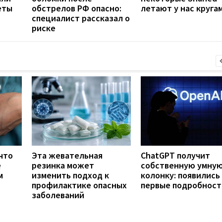
еты
обстрелов РФ опасно:
летают у нас круга
специалист рассказал о
риске
что
Эта жевательная
ChatGPT получит
е
резинка может
собственную умну
м
изменить подход к
колонку: появились
профилактике опасных
первые подробност
заболеваний