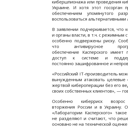
кибершпионажа или проведения ки
Украине. И хотя этот госорган 
обеспечением упомянутого раз
воспользоваться альтернативными 
В заявлении подчеркивается, что 
и органы власти, в т.ч. с режимным 
особенно подвержены риску. Сооб
что антивирусное прогр
обеспечение Касперского имеет г
доступ к системе и поддер
постоянно зашифрованное и непров
«Российский IТ-производитель мож
вынужденным атаковать целевые с
жертвой кибероперации без его ве
своих собственных клиентов», — гов
Особенно киберриск возрос
вторжения России и в Украину. О
«Лаборатории Касперского» такое
не разделяют и считают, что реш
основано не на технической оценке 