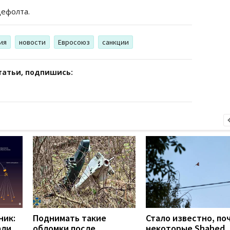
дефолта.
ия
новости
Евросоюз
санкции
татьи, подпишись:
ник:
Поднимать такие
Стало известно, по
али
обломки после
некоторые Shahed