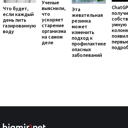
Ученые
ChatG
выяснили,
Что будет,
Эта
получ
что
если каждый
жевательная
собст
ускоряет
день пить
резинка
умную
старение
газированную
может
колонк
организма
воду
изменить
появил
на самом
подход к
первы
деле
профилактике
подро
опасных
заболеваний