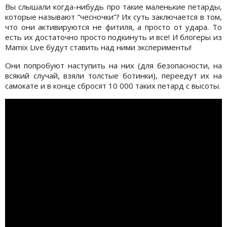
Вы слышали когда-нибудь про такие маленькие петарды,
которые называют “чесночки”? Их суть заключается в том,
что они активируются не фитиля, а просто от удара. То
есть их достаточно просто подкинуть и все! И блогеры из
Mamix Live будут ставить над ними эксперименты!
Они попробуют наступить на них (для безопасности, на
всякий случай, взяли толстые ботинки), переедут их на
самокате и в конце сбросят 10 000 таких петард с высоты.