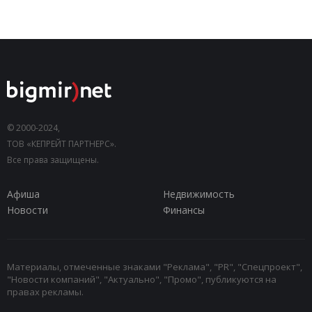
© 2000-2024,
ТОВ «КЕПРЕЙТ ПАРТНЕРС».
Все права защищены.
Афиша
Недвижимость
Новости
Финансы
Материалы, отмеченные знаками "Реклама", "PR", "Спецпроект",
"Новости компаний", "Актуально", "Промо", публикуются на
правах рекламы.