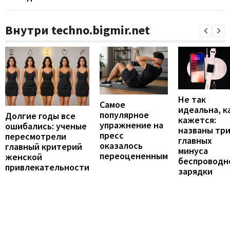
Внутри techno.bigmir.net
Не так
Самое
идеальна, к
популярное
Долгие годы все
кажется:
упражнение на
ошибались: ученые
названы тр
пресс
пересмотрели
главных
оказалось
главный критерий
минуса
переоцененным
женской
беспроводн
привлекательности
зарядки