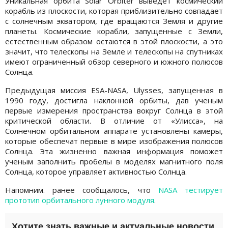
Уникальная орбита Solar Orbiter выведет космический
корабль из плоскости, которая приблизительно совпадает
с солнечным экватором, где вращаются Земля и другие
планеты. Космические корабли, запущенные с Земли,
естественным образом остаются в этой плоскости, а это
значит, что телескопы на Земле и телескопы на спутниках
имеют ограниченный обзор северного и южного полюсов
Солнца.
Предыдущая миссия ESA-NASA, Ulysses, запущенная в
1990 году, достигла наклонной орбиты, дав ученым
первые измерения пространства вокруг Солнца в этой
критической области. В отличие от «Улисса», на
Солнечном орбитальном аппарате установлены камеры,
которые обеспечат первые в мире изображения полюсов
Солнца. Эта жизненно важная информация поможет
ученым заполнить пробелы в моделях магнитного поля
Солнца, которое управляет активностью Солнца.
Напомним. ранее сообщалось, что
NASA тестирует
прототип орбитального лунного модуля
.
Хотите знать важные и актуальные новости