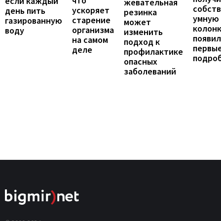
что
если каждый
жевательная
собст
ускоряет
день пить
резинка
умную
старение
газированную
может
колонк
организма
воду
изменить
появил
на самом
подход к
первы
деле
профилактике
подро
опасных
заболеваний