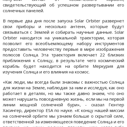
свидетельствующий об успешном развертывании его
солнечных панелей.
В первые два дня после запуска Solar Orbiter развернет
свои приборы и несколько антенн, которые будут
связываться с Землей и собирать научные данные. Solar
Orbiter находится на уникальной траектории, которая
позволит его всеобъемлющему набору инструментов
предоставить человечеству первые в мире изображения
полюсов Солнца. Эта траектория включает 22 близких
приближения к Солнцу, в результате чего космический
корабль будет находится на орбите Меркурия для
изучения Солнца и его влияния на космос.
«Как люди, мы всегда были знакомы с важностью Солнца
для жизни на Земле, наблюдая за ним и исследуя, как оно
работает в деталях, но мы также давно знаем, что оно
может нарушить повседневную жизнь, если мы на первой
линии мощной солнечной бури», - сказал Гюнтер
Хасингер, директор ESA по науке. «К концу нашей миссии
на солнечной орбите мы узнаем больше о скрытой силе,
ответственной за изменяющееся поведение Солнца и его