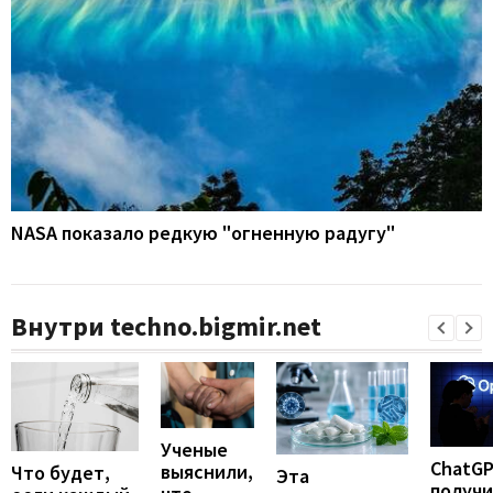
NASA показало редкую "огненную радугу"
Внутри techno.bigmir.net
Ученые
ChatG
выяснили,
Что будет,
Эта
получ